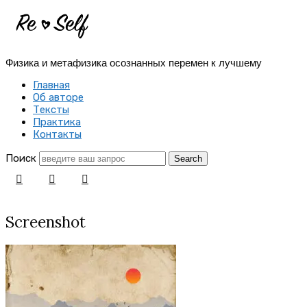
Re-
Self
Физика и метафизика осознанных перемен к лучшему
|
Главная
Создай
Об авторе
Тексты
себя
Практика
Контакты
заново
Поиск
Screenshot