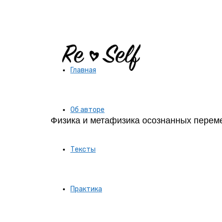
Re-
Главная
Self
Об авторе
Физика и метафизика осознанных перем
|
Тексты
Создай
Практика
себя