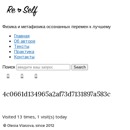
Re-
Self
Физика и метафизика осознанных перемен к лучшему
|
Главная
Создай
Об авторе
Тексты
себя
Практика
Контакты
заново
Поиск
4c0661d134965a2af73d7131897a583c
Visited 13 times, 1 visit(s) today
© Olesia Vlasova, since 2012