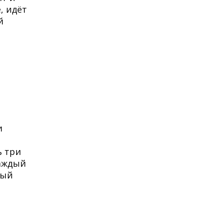
, идёт
й
и
ь три
Каждый
дый