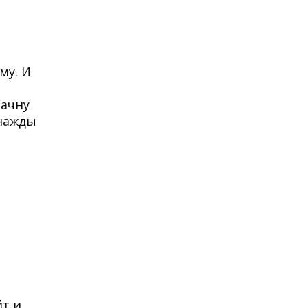
му. И
Начну
днажды
йт и