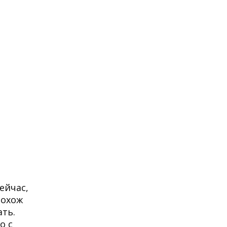
ейчас,
похож
ать.
о с