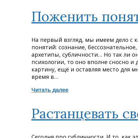
Поженить поня
На первый взгляд, мы имеем дело с
понятий: сознание, бессознательное, 
архетипы, субличности… Но так ли о
психологии, то оно вполне сносно и
картину, ещё и оставляя место для м
время в…
Читать далее
Растанцевать с
Сегодня про субличности. И то, как 