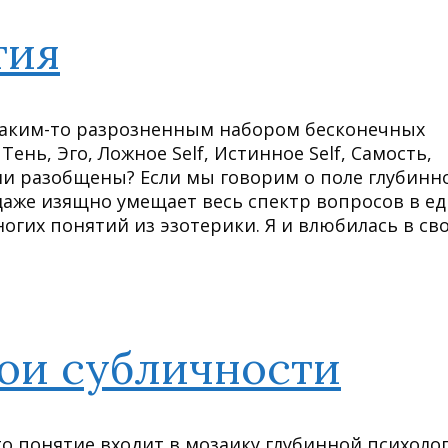
тия
 каким-то разрозненным набором бесконечных
Тень, Эго, Ложное Self, Истинное Self, Самость,
ни разобщены? Если мы говорим о поле глубинн
 даже изящно умещает весь спектр вопросов в е
ногих понятий из эзотерики. Я и влюбилась в св
вои субличности
это понятие входит в мозаику глубинной психоло