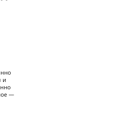
енно
ы и
енно
ное —