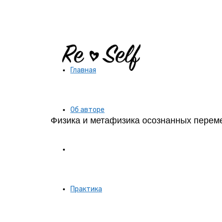
Re-
Главная
Self
Об авторе
Физика и метафизика осознанных перем
|
Тексты
Создай
Практика
себя