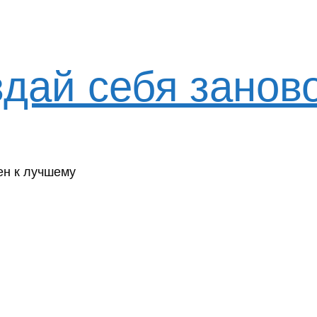
здай себя занов
ен к лучшему