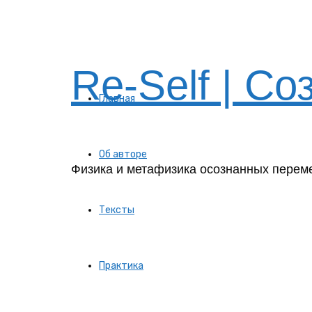
Re-Self | Со
Главная
Об авторе
Физика и метафизика осознанных перем
Тексты
Практика