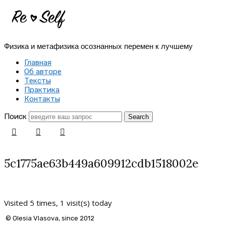
Re-
Self
Физика и метафизика осознанных перемен к лучшему
|
Главная
Создай
Об авторе
Тексты
себя
Практика
Контакты
заново
Поиск
5c1775ae63b449a609912cdb1518002e
Visited 5 times, 1 visit(s) today
© Olesia Vlasova, since 2012