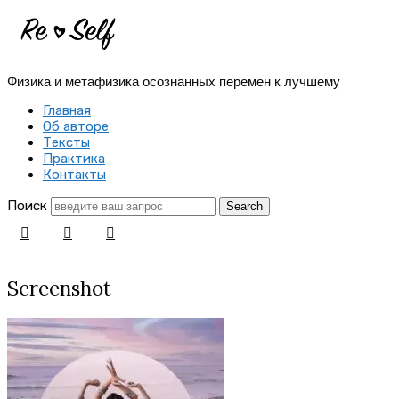
Re-
Self
Физика и метафизика осознанных перемен к лучшему
|
Главная
Создай
Об авторе
Тексты
себя
Практика
Контакты
заново
Поиск
Screenshot