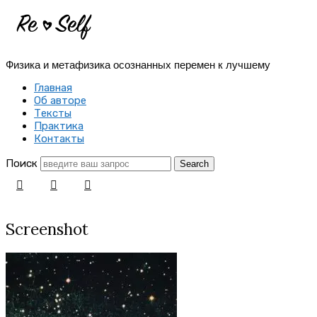
Re-
Self
Физика и метафизика осознанных перемен к лучшему
|
Главная
Создай
Об авторе
Тексты
себя
Практика
Контакты
заново
Поиск
Screenshot