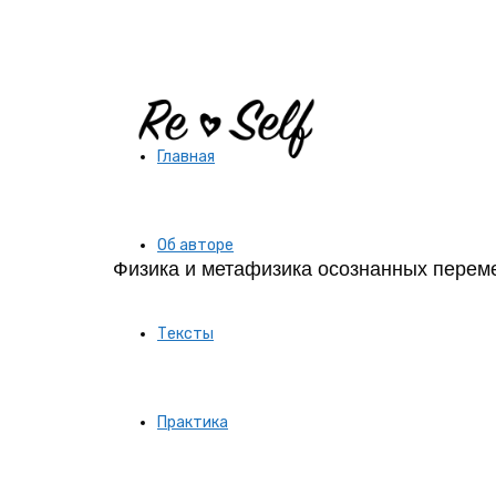
Re-
Главная
Self
Об авторе
Физика и метафизика осознанных перем
|
Тексты
Создай
Практика
себя