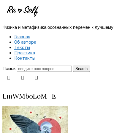
Re-
Self
Физика и метафизика осознанных перемен к лучшему
|
Главная
Создай
Об авторе
Тексты
себя
Практика
Контакты
заново
Поиск
LmWMboLoM_E