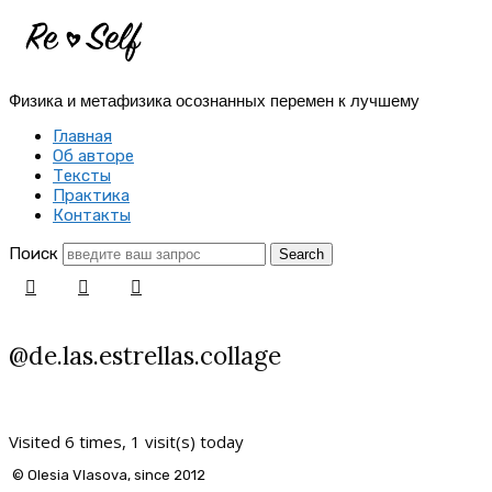
Re-
Self
Физика и метафизика осознанных перемен к лучшему
|
Главная
Создай
Об авторе
Тексты
себя
Практика
Контакты
заново
Поиск
@de.las.estrellas.collage
Visited 6 times, 1 visit(s) today
© Olesia Vlasova, since 2012