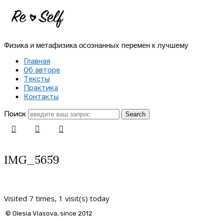
Re-
Self
Физика и метафизика осознанных перемен к лучшему
|
Главная
Создай
Об авторе
Тексты
себя
Практика
Контакты
заново
Поиск
IMG_5659
Visited 7 times, 1 visit(s) today
© Olesia Vlasova, since 2012