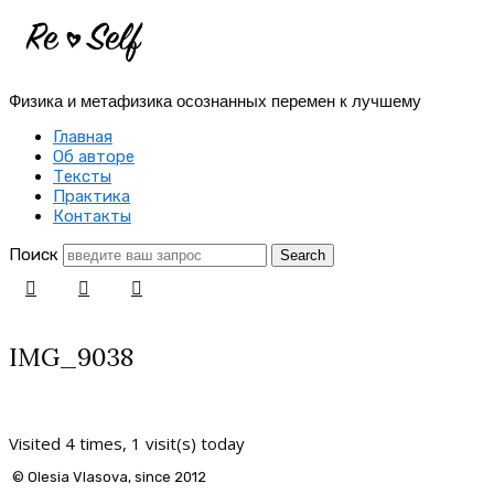
Re-
Self
Физика и метафизика осознанных перемен к лучшему
|
Главная
Создай
Об авторе
Тексты
себя
Практика
Контакты
заново
Поиск
IMG_9038
Visited 4 times, 1 visit(s) today
© Olesia Vlasova, since 2012