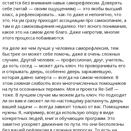
остаётся без внимания навык саморефлексии. Доверять
себе (читай — своим ощущениям) — это якобы высший
класс, а рефлексировать… как-то даже и непонятно, что
это. На ум сразу приходят ассоциации про самокопание, а
там и до самоковыряния недалеко. Нет ясного понимания,
какое это на самом деле благо. Даже напротив, многие
этого процесса побаиваются.
На деле же чем лучше у человека саморефлексия, тем
быстрее он может себе помочь, даже в очень сложных
случаях. Другой человек — профессионал, друг, учитель,
да хоть сосед — может дать ключ. Но проворачивать его
и открывать дверь, особенно дверь заржавевшую,
которая давно заперта — всегда на самом человеке. В
этом
главная слабость
всех многочисленных помощников
на пути осознанных перемен. Моя и проекта Re-Self —
тоже. В лучшем случае мы можем дать ключ. Но подходит
ли он вам и сможет ли по-настоящему распахнуть дверь
вашей задачи — всегда зависит только от вас. Помощники
нужны. Я, например, всегда использую опору в виде
конкретных людей, книг и обучающих программ. Это
заметно ускоряет движение по пути. Но они бесполезны
без вашей рефлексии в сложных вопросах. То есть на