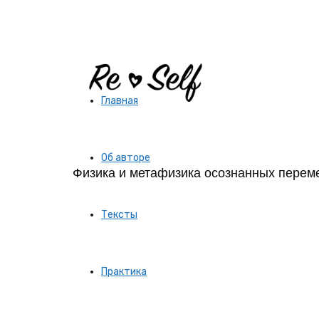
Re-
Главная
Self
Об авторе
Физика и метафизика осознанных перем
|
Тексты
Создай
Практика
себя