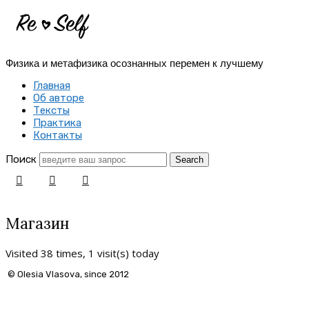
Re-
Self
Физика и метафизика осознанных перемен к лучшему
|
Главная
Создай
Об авторе
Тексты
себя
Практика
Контакты
заново
Поиск
Магазин
Visited 38 times, 1 visit(s) today
© Olesia Vlasova, since 2012