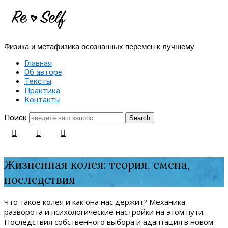
Re-
Self
Физика и метафизика осознанных перемен к лучшему
|
Главная
Создай
Об авторе
Тексты
себя
Практика
Контакты
заново
Поиск
Жизненная колея: теория, смена,
последствия
Что такое колея и как она нас держит? Механика
разворота и психологические настройки на этом пути.
Последствия собственного выбора и адаптация в новом