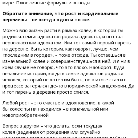
мире. Плюс личные формулы и выводы.
Обратите внимание, что рост и кардинальные
перемены – не всегда одно и то же.
Можно всю жизнь расти в рамках колеи, в которой ты
родился: семья адвокатов родила адвоката, и он стал
первоклассным адвокатом. Или тот самый первый парень
на деревне, быть которым, как говорят, лучше, чем
«последним в городе», – тоже отсюда. Ты остаешься в
изначальной колее и совершенствуешься в ней. И я ни в
коем случае не говорю, что это плохо. Наоборот. Куда
печальнее истории, когда в семье адвокатов родился
человек, который не хотел им быть, но в итоге стал и в
процессе затерялся где-то в юридической канцелярии. Да
и тот парень в деревне просто спился.
Любой рост – это счастье и вдохновение, в какой
бы колее ты ни находился – в изначальной или
новоприобретенной.
Вопрос в другом – что делать, если текущая
колея (заданная от рождения или случайно
нарисовавшаяся в ходе жизненных поворотов) тебя не