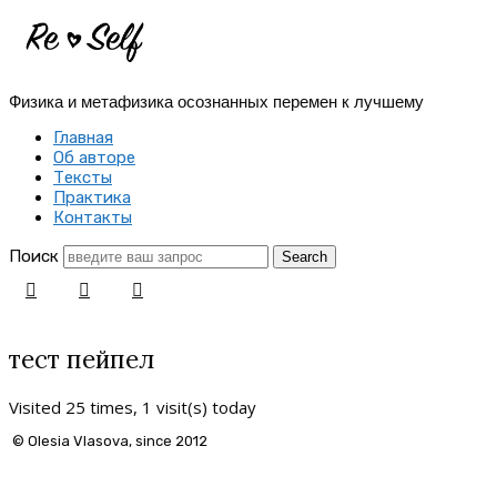
Re-
Self
Физика и метафизика осознанных перемен к лучшему
|
Главная
Создай
Об авторе
Тексты
себя
Практика
Контакты
заново
Поиск
тест пейпел
Visited 25 times, 1 visit(s) today
© Olesia Vlasova, since 2012