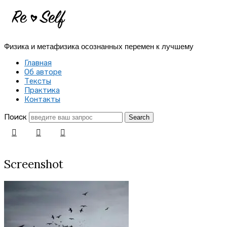
Re-
Self
Физика и метафизика осознанных перемен к лучшему
|
Главная
Создай
Об авторе
Тексты
себя
Практика
Контакты
заново
Поиск
Screenshot