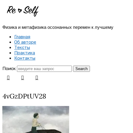
Re-
Self
Физика и метафизика осознанных перемен к лучшему
|
Главная
Создай
Об авторе
Тексты
себя
Практика
Контакты
заново
Поиск
4vGzDPtUV28