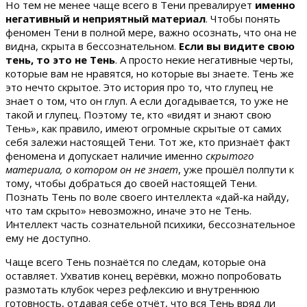
Но тем не менее чаще всего в Тени превалирует
именно
негативный и неприятный материал
. Чтобы понять
феномен Тени в полной мере, важно осознать, что она не
видна, скрыта в бессознательном.
Если вы видите свою
тень, то это не Тень
. А просто некие негативные черты,
которые вам не нравятся, но которые вы знаете. Тень же
это нечто скрытое. Это история про то, что глупец не
знает о том, что он глуп. А если догадывается, то уже не
такой и глупец. Поэтому те, кто «видят и знают свою
Тень», как правило, имеют огромные скрытые от самих
себя залежи настоящей Тени. Тот же, кто признаёт факт
феномена и допускает наличие именно
скрытого
материала, о котором он не знает
, уже прошёл полпути к
тому, чтобы добраться до своей настоящей Тени.
Познать Тень по воле своего интеллекта «дай-ка найду,
что там скрыто» невозможно, иначе это не Тень.
Интеллект часть сознательной психики, бессознательное
ему не доступно.
Чаще всего Тень познаётся по следам, которые она
оставляет. Ухватив конец верёвки, можно попробовать
размотать клубок через рефлексию и внутреннюю
готовность, отдавая себе отчёт, что вся Тень вряд ли