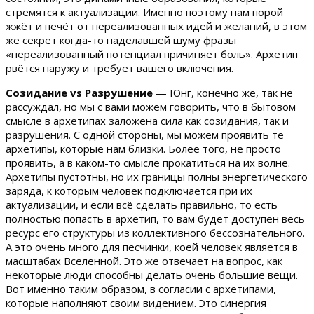
стремятся к актуализации. Именно поэтому нам порой
жжёт и печёт от нереализованных идей и желаний, в этом
же секрет когда-то наделавшей шуму фразы
«нереализованный потенциал причиняет боль». Архетип
рвётся наружу и требует вашего включения.
Созидание
vs
Разрушение
— Юнг, конечно же, так не
рассуждал, но мы с вами можем говорить, что в бытовом
смысле в архетипах заложена сила как созидания, так и
разрушения. С одной стороны, мы можем проявить те
архетипы, которые нам близки. Более того, не просто
проявить, а в каком-то смысле прокатиться на их волне.
Архетипы пустотны, но их границы полны энергетического
заряда, к которым человек подключается при их
актуализации, и если всё сделать правильно, то есть
полностью попасть в архетип, то вам будет доступен весь
ресурс его структуры из коллективного бессознательного.
А это очень много для песчинки, коей человек является в
масштабах Вселенной. Это же отвечает на вопрос, как
некоторые люди способны делать очень большие вещи.
Вот именно таким образом, в согласии с архетипами,
которые наполняют своим видением. Это синергия