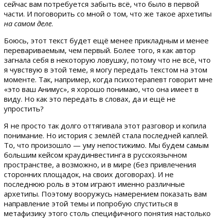
сейчас вам потребуется забыть всё, что было в первой
части. И поговорить со мной о том, что же такое архетипы
на самом деле
.
Боюсь, этот текст будет ещё менее прикладным и менее
перевариваемым, чем первый. Более того, я как автор
загнала себя в некоторую ловушку, потому что не всё, что
я чувствую в этой теме, я могу передать текстом на этом
моменте. Так, например, когда психотерапевт говорит мне
«это ваш Анимус», я хорошо понимаю, что она имеет в
виду. Но как это передать в словах, да и ещё не
упростить?
Я не просто так долго оттягивала этот разговор и копила
понимание. Но история с землёй стала последней каплей.
То, что произошло — уму непостижимо. Мы будем самым
большим кейсом краудинвестинга в русскоязычном
пространстве, а возможно, и в мире (без привлечения
сторонних площадок, на своих договорах). И не
последнюю роль в этом играют именно различные
архетипы. Поэтому вооружусь намерением показать вам
направление этой темы и попробую спуститься в
метафизику этого столь специфичного понятия настолько