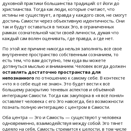
духовной практики большинства традиций: от йоги до
христианства. Тогда как люди, которые считают, что
истины не существует, а правда у каждого своя, не смогут
достичь Самости через объективную идентичность. Они
так и будут оставаться в тисках Эго, в ограниченных
рамках сознательной части своей личности, думая что
каждый сам волен оценивать, где правда, а где нет.
По этой же причине никогда нельзя заполнять всё своё
внутреннее пространство собственным сознанием, то
есть тем, что вам доступно, тем куда вы можете
дотянуться мыслью и вниманием. Человек всегда должен
оставлять достаточно пространства для
непознанного
по отношению к самому себе. В контексте
«что я о себе ещё не знаю». Это будет вести к всё
большему раскрытию теневых аспектов и объёмной
интеграции Самости. Тогда как закупорка в «я всё понял»
оставляет человека с его Эго навсегда, без возможности
познать полную интеграцию с центром в Самости.
Оба центра — Эго и Самость — существуют у человека
одновременно, взаимодействуя между собой. Эго тянет
одеяло на себя, Самость стремится к целости, в том числе