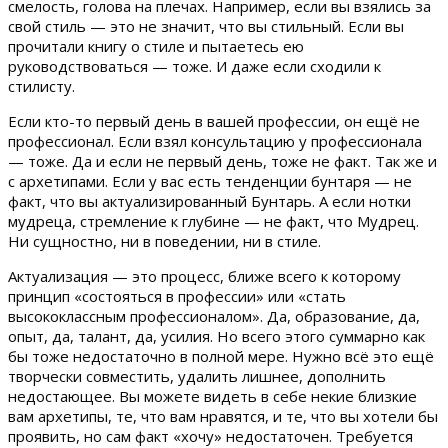
смелость, голова на плечах. Например, если вы взялись за
свой стиль — это не значит, что вы стильный. Если вы
прочитали книгу о стиле и пытаетесь ею
руководствоваться — тоже. И даже если сходили к
стилисту.
Если кто-то первый день в вашей профессии, он ещё не
профессионал. Если взял консультацию у профессионала
— тоже. Да и если не первый день, тоже не факт. Так же и
с архетипами. Если у вас есть тенденции бунтаря — не
факт, что вы актуализированный Бунтарь. А если нотки
мудреца, стремление к глубине — не факт, что Мудрец.
Ни сущностно, ни в поведении, ни в стиле.
Актуализация — это процесс, ближе всего к которому
принцип «состояться в профессии» или «стать
высококлассным профессионалом». Да, образование, да,
опыт, да, талант, да, усилия. Но всего этого суммарно как
бы тоже недостаточно в полной мере. Нужно всё это ещё
творчески совместить, удалить лишнее, дополнить
недостающее. Вы можете видеть в себе некие близкие
вам архетипы, те, что вам нравятся, и те, что вы хотели бы
проявить, но сам факт «хочу» недостаточен. Требуется