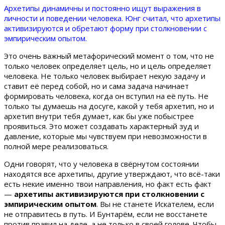
Архетипы динамичны и постоянно ищут выражения в
личности и поведении человека. Юнг считал, что архетипы
активизируются и обретают форму при столкновении с
эмпирическим опытом.
Это очень важный метафорический момент о том, что не
только человек определяет цель, но и цель определяет
человека. Не только человек выбирает некую задачу и
ставит её перед собой, но и сама задача начинает
формировать человека, когда он вступил на её путь. Не
только ты думаешь на досуге, какой у тебя архетип, но и
архетип внутри тебя думает, как бы уже побыстрее
проявиться. Это может создавать характерный зуд и
давление, которые мы чувствуем при невозможности в
полной мере реализоваться.
Одни говорят, что у человека в свёрнутом состоянии
находятся все архетипы, другие утверждают, что всё-таки
есть некие именно твои направления, но факт есть факт
—
архетипы активизируются при столкновении с
эмпирическим опытом
. Вы не станете Искателем, если
не отправитесь в путь. И Бунтарём, если не восстанете
против правил на деле, а не только в своей голове. Чтобы