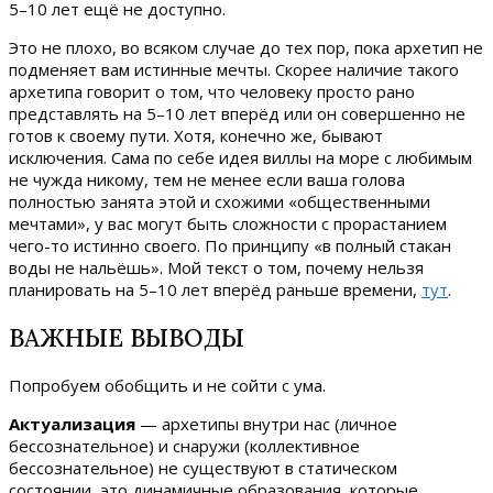
5–10 лет ещё не доступно.
Это не плохо, во всяком случае до тех пор, пока архетип не
подменяет вам истинные мечты. Скорее наличие такого
архетипа говорит о том, что человеку просто рано
представлять на 5–10 лет вперёд или он совершенно не
готов к своему пути. Хотя, конечно же, бывают
исключения. Сама по себе идея виллы на море с любимым
не чужда никому, тем не менее если ваша голова
полностью занята этой и схожими «общественными
мечтами», у вас могут быть сложности с прорастанием
чего-то истинно своего. По принципу «в полный стакан
воды не нальёшь». Мой текст о том, почему нельзя
планировать на 5–10 лет вперёд раньше времени,
тут
.
ВАЖНЫЕ ВЫВОДЫ
Попробуем обобщить и не сойти с ума.
Актуализация
— архетипы внутри нас (личное
бессознательное) и снаружи (коллективное
бессознательное) не существуют в статическом
состоянии, это динамичные образования, которые