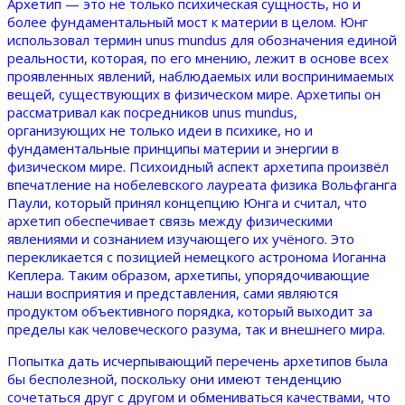
Архетип — это не только психическая сущность, но и
более фундаментальный мост к материи в целом. Юнг
использовал термин unus mundus для обозначения единой
реальности, которая, по его мнению, лежит в основе всех
проявленных явлений, наблюдаемых или воспринимаемых
вещей, существующих в физическом мире. Архетипы он
рассматривал как посредников unus mundus,
организующих не только идеи в психике, но и
фундаментальные принципы материи и энергии в
физическом мире. Психоидный аспект архетипа произвёл
впечатление на нобелевского лауреата физика Вольфганга
Паули, который принял концепцию Юнга и считал, что
архетип обеспечивает связь между физическими
явлениями и сознанием изучающего их учёного. Это
перекликается с позицией немецкого астронома Иоганна
Кеплера. Таким образом, архетипы, упорядочивающие
наши восприятия и представления, сами являются
продуктом объективного порядка, который выходит за
пределы как человеческого разума, так и внешнего мира.
Попытка дать исчерпывающий перечень архетипов была
бы бесполезной, поскольку они имеют тенденцию
сочетаться друг с другом и обмениваться качествами, что