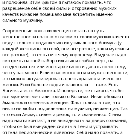
и полюбила. Этим фактом я пытаюсь показать, что
разрешение себе своей силы и откровенно мужских
качеств никак не помешало мне встретить именно
сильного мужчину.
Современные попытки женщин встать на путь
женственности полным отказом от своих мужских качеств
ведут только к подавлению их уникального Анимуса (у
каждой женщины он свой, они все разные, как и мужчины
все разные), то есть ни к чему хорошему. В идеале надо
смотреть на свой набор сильных и слабых черт, на
тенденции тех или иных архетипов и давать волю тому,
чего у вас много. Если в вас много огня и мужественности,
это можно актуализировать очень красиво и очень по-
женски. Если больше воды и плавности — тоже. Есть
Богиня, а есть Амазонка. И поверьте, нет такого, чтобы
все мужчины мечтали только о Богинях. Иные обожают
Амазонок и огненных женщин. Факт только в том, что
никто не любит подавленных ни мужчин, ни женщин. Так
что если Анимус силён и резок, то и славненько. С ним
надо найти контакт, а не выкидывать за дверь сознания,
чтобы он был вынужден сидеть в Тени и устраивать
оттуда периодические диверсии. Себя надо познать, а