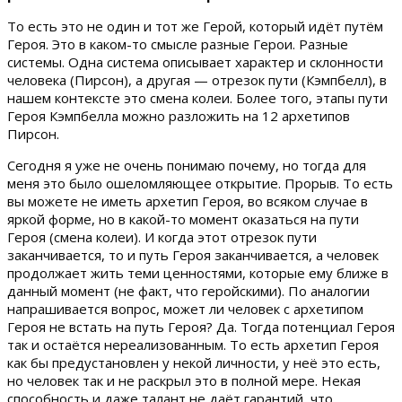
То есть это не один и тот же Герой, который идёт путём
Героя. Это в каком-то смысле разные Герои. Разные
системы. Одна система описывает характер и склонности
человека (Пирсон), а другая — отрезок пути (Кэмпбелл), в
нашем контексте это смена колеи. Более того, этапы пути
Героя Кэмпбелла можно разложить на 12 архетипов
Пирсон.
Сегодня я уже не очень понимаю почему, но тогда для
меня это было ошеломляющее открытие. Прорыв. То есть
вы можете не иметь архетип Героя, во всяком случае в
яркой форме, но в какой-то момент оказаться на пути
Героя (смена колеи). И когда этот отрезок пути
заканчивается, то и путь Героя заканчивается, а человек
продолжает жить теми ценностями, которые ему ближе в
данный момент (не факт, что геройскими). По аналогии
напрашивается вопрос, может ли человек с архетипом
Героя не встать на путь Героя? Да. Тогда потенциал Героя
так и остаётся нереализованным. То есть архетип Героя
как бы предустановлен у некой личности, у неё это есть,
но человек так и не раскрыл это в полной мере. Некая
способность и даже талант не даёт гарантий, что