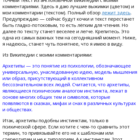
комментариями. Здесь я даю лучшие выжимки (цветом) и
мои комментарии (текстом). Полный обзор
лежит здесь
.
Предупреждаю — сейчас будут кочки и текст перестанет
быть гладко-потоковым, то есть лёгким для чтения. Но
далее по тексту станет веселее и легче. Крепитесь. Это
одна из самых важных тем на сегодняшний момент. Ниже,
я надеюсь, станет чуть понятнее, что я имею в виду.
Из Википедии с моими комментариями:
Архетипы — это понятие из психологии, обозначающее
универсальную, унаследованную идею, модель мышления
или образ, присутствующий в коллективном
бессознательном всех людей. Считается, что архетипы,
являющиеся психическим аналогом инстинкта, лежат в
основе многих общих тем и символов, которые
появляются в сказках, мифах и снах в различных культурах
и обществах.
Итак, архетипы подобны инстинктам, только в
психической сфере. Если хотите с чем-то сравнить этот
термин, то привязывайте его не к шаблонам или
стереотипам и не к типологиям. А к инстинктам. Этот