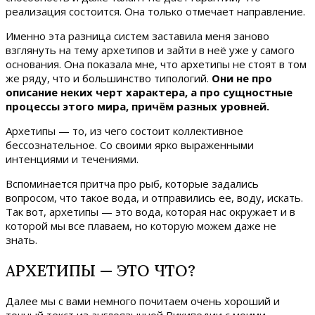
реализация состоится. Она только отмечает направление.
Именно эта разница систем заставила меня заново
взглянуть на тему архетипов и зайти в неё уже у самого
основания. Она показала мне, что архетипы не стоят в том
же ряду, что и большинство типологий.
Они не про
описание неких черт характера, а про сущностные
процессы этого мира, причём разных уровней.
Архетипы — то, из чего состоит коллективное
бессознательное. Со своими ярко выраженными
интенциями и течениями.
Вспоминается притча про рыб, которые задались
вопросом, что такое вода, и отправились ее, воду, искать.
Так вот, архетипы — это вода, которая нас окружает и в
которой мы все плаваем, но которую можем даже не
знать.
АРХЕТИПЫ — ЭТО ЧТО?
Далее мы с вами немного почитаем очень хороший и
точный текст из англоязычной Википедии с моими