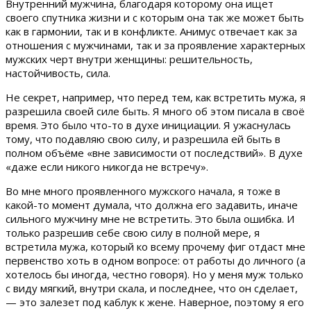
Внутренний мужчина, благодаря которому она ищет
своего спутника жизни и с которым она так же может быть
как в гармонии, так и в конфликте. Анимус отвечает как за
отношения с мужчинами, так и за проявление характерных
мужских черт внутри женщины: решительность,
настойчивость, сила.
Не секрет, например, что перед тем, как встретить мужа, я
разрешила своей силе быть. Я много об этом писала в своё
время. Это было что-то в духе инициации. Я ужаснулась
тому, что подавляю свою силу, и разрешила ей быть в
полном объёме «вне зависимости от последствий». В духе
«даже если никого никогда не встречу».
Во мне много проявленного мужского начала, я тоже в
какой-то момент думала, что должна его задавить, иначе
сильного мужчину мне не встретить. Это была ошибка. И
только разрешив себе свою силу в полной мере, я
встретила мужа, который ко всему прочему фиг отдаст мне
первенство хоть в одном вопросе: от работы до личного (а
хотелось бы иногда, честно говоря). Но у меня муж только
с виду мягкий, внутри скала, и последнее, что он сделает,
— это залезет под каблук к жене. Наверное, поэтому я его