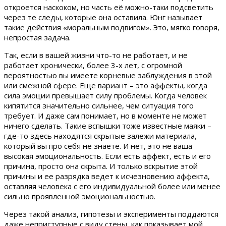
откроется наскоком, но часть её можно-таки подсветить
через те следы, которые она оставила. Юнг называет
такие действия «моральным подвигом». Это, мягко говоря,
непростая задача.
Так, если в вашей жизни что-то не работает, и не
работает хронически, более 3-х лет, с огромной
вероятностью вы имеете корневые заблуждения в этой
или смежной сфере. Еще вариант – это аффекты, когда
сила эмоции превышает силу проблемы. Когда человек
кипятится значительно сильнее, чем ситуация того
требует. И даже сам понимает, но в моменте не может
ничего сделать. Такие вспышки тоже известные маяки –
где-то здесь находятся скрытые залежи материала,
который вы про себя не знаете. И нет, это не ваша
высокая эмоциональность. Если есть аффект, есть и его
причина, просто она скрыта. И только вскрытие этой
причины и ее разрядка ведет к исчезновению аффекта,
оставляя человека с его индивидуальной более или менее
сильно проявленной эмоциональностью.
Через такой анализ, гипотезы и эксперименты поддаются
даже неприступные с виду стены, как показывает мой