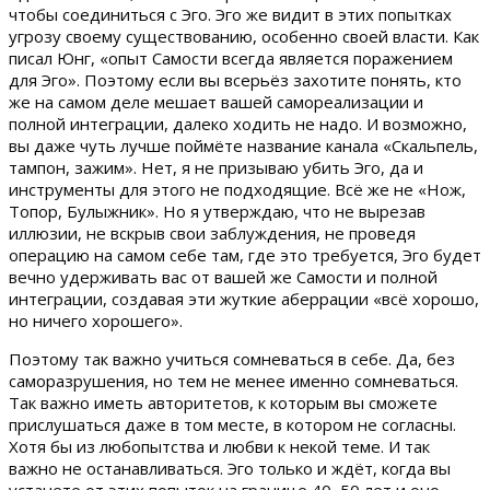
чтобы соединиться с Эго. Эго же видит в этих попытках
угрозу своему существованию, особенно своей власти. Как
писал Юнг, «опыт Самости всегда является поражением
для Эго». Поэтому если вы всерьёз захотите понять, кто
же на самом деле мешает вашей самореализации и
полной интеграции, далеко ходить не надо. И возможно,
вы даже чуть лучше поймёте название канала «Скальпель,
тампон, зажим». Нет, я не призываю убить Эго, да и
инструменты для этого не подходящие. Всё же не «Нож,
Топор, Булыжник». Но я утверждаю, что не вырезав
иллюзии, не вскрыв свои заблуждения, не проведя
операцию на самом себе там, где это требуется, Эго будет
вечно удерживать вас от вашей же Самости и полной
интеграции, создавая эти жуткие аберрации «всё хорошо,
но ничего хорошего».
Поэтому так важно учиться сомневаться в себе. Да, без
саморазрушения, но тем не менее именно сомневаться.
Так важно иметь авторитетов, к которым вы сможете
прислушаться даже в том месте, в котором не согласны.
Хотя бы из любопытства и любви к некой теме. И так
важно не останавливаться. Эго только и ждёт, когда вы
устанете от этих попыток на границе 40–50 лет и оно