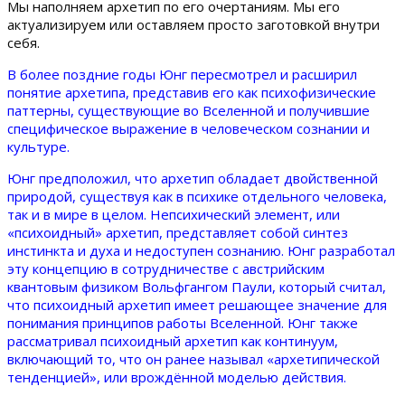
Мы наполняем архетип по его очертаниям. Мы его
актуализируем или оставляем просто заготовкой внутри
себя.
В более поздние годы Юнг пересмотрел и расширил
понятие архетипа, представив его как психофизические
паттерны, существующие во Вселенной и получившие
специфическое выражение в человеческом сознании и
культуре.
Юнг предположил, что архетип обладает двойственной
природой, существуя как в психике отдельного человека,
так и в мире в целом. Непсихический элемент, или
«психоидный» архетип, представляет собой синтез
инстинкта и духа и недоступен сознанию. Юнг разработал
эту концепцию в сотрудничестве с австрийским
квантовым физиком Вольфгангом Паули, который считал,
что психоидный архетип имеет решающее значение для
понимания принципов работы Вселенной. Юнг также
рассматривал психоидный архетип как континуум,
включающий то, что он ранее называл «архетипической
тенденцией», или врождённой моделью действия.