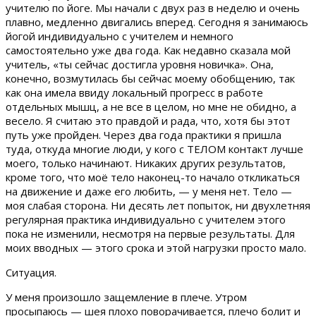
учителю по йоге. Мы начали с двух раз в неделю и очень
плавно, медленно двигались вперед. Сегодня я занимаюсь
йогой индивидуально с учителем и немного
самостоятельно уже два года. Как недавно сказала мой
учитель, «ты сейчас достигла уровня новичка». Она,
конечно, возмутилась бы сейчас моему обобщению, так
как она имела ввиду локальный прогресс в работе
отдельных мышц, а не все в целом, но мне не обидно, а
весело. Я считаю это правдой и рада, что, хотя бы этот
путь уже пройден. Через два года практики я пришла
туда, откуда многие люди, у кого с ТЕЛОМ контакт лучше
моего, только начинают. Никаких других результатов,
кроме того, что моё тело наконец-то начало откликаться
на движение и даже его любить, — у меня нет. Тело —
моя слабая сторона. Ни десять лет попыток, ни двухлетняя
регулярная практика индивидуально с учителем этого
пока не изменили, несмотря на первые результаты. Для
моих вводных — этого срока и этой нагрузки просто мало.
Ситуация.
У меня произошло защемление в плече. Утром
просыпаюсь — шея плохо поворачивается, плечо болит и