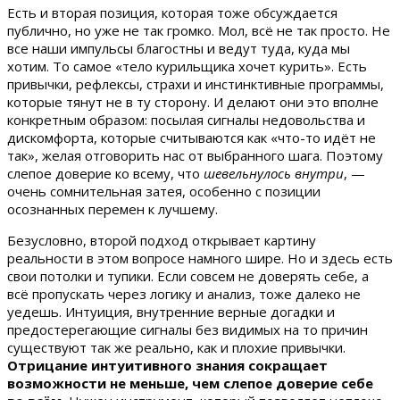
Есть и вторая позиция, которая тоже обсуждается
публично, но уже не так громко. Мол, всё не так просто. Не
все наши импульсы благостны и ведут туда, куда мы
хотим. То самое «тело курильщика хочет курить». Есть
привычки, рефлексы, страхи и инстинктивные программы,
которые тянут не в ту сторону. И делают они это вполне
конкретным образом: посылая сигналы недовольства и
дискомфорта, которые считываются как «что-то идёт не
так», желая отговорить нас от выбранного шага. Поэтому
слепое доверие ко всему, что
шевельнулось внутри
, —
очень сомнительная затея, особенно с позиции
осознанных перемен к лучшему.
Безусловно, второй подход открывает картину
реальности в этом вопросе намного шире. Но и здесь есть
свои потолки и тупики. Если совсем не доверять себе, а
всё пропускать через логику и анализ, тоже далеко не
уедешь. Интуиция, внутренние верные догадки и
предостерегающие сигналы без видимых на то причин
существуют так же реально, как и плохие привычки.
Отрицание интуитивного знания сокращает
возможности не меньше, чем слепое доверие себе