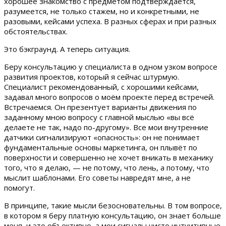
хорошее знакомство с предметом подтверждается,
разумеется, не только стажем, но и конкретными, не
разовыми, кейсами успеха. В разных сферах и при разных
обстоятельствах.
Это бэкграунд. А теперь ситуация.
Беру консультацию у специалиста в одном узком вопросе
развития проектов, который я сейчас штурмую.
Специалист рекомендованный, с хорошими кейсами,
задавал много вопросов о моём проекте перед встречей.
Встречаемся. Он презентует варианты движения по
заданному мною вопросу с главной мыслью «вы всё
делаете не так, надо по-другому». Все мои внутренние
датчики сигнализируют «опасность»: он не понимает
фундаментальные основы маркетинга, он плывёт по
поверхности и совершенно не хочет вникать в механику
того, что я делаю, — не потому, что лень, а потому, что
мыслит шаблонами. Его советы навредят мне, а не
помогут.
В принципе, такие мысли безосновательны. В том вопросе,
в котором я беру платную консультацию, он знает больше
меня, и это объективно, а мои сигналы чисто интуитивные.