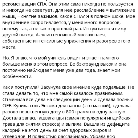
рекомендации СПА. Она этим сама никогда не пользуется
и никогда не советует, для неё расслабление = вытяжение
мышц = снятие зажимов. Какое СПА? Я в полном шоке. Моё
внутреннее сопротивляется, у меня много вопросов,
почему так, а не как в прошлый раз. Интуитивно я вижу
другой выход. А-ля интенсивный массаж плеч,
собственные интенсивные упражнения и разогрев этого
места.
Но. Я знаю, что мой учитель видит и знает намного
больше меня в этом вопросе. Её бэкграунд высок и она
постоянно наблюдает меня уже два года, знает мои
особенности.
Как я поступила? Засунула своё мнение куда подальше. Не
стала делать то, что мне самой казалось правильным.
Отменила все дела на следующий день и сделала полный
OFF. Купила соль Эпсома для ванны (это магний), сделала
разово повышенную дозу в 800 грамм на одну ванную.
Достала запасы ашваганды (самая популярная индийская
трава для снятия стресса) и выпила. Вышла из дефицита
калорий на этот день за счёт здоровых жиров и
углеводов. И полностью расслабилась. Убрала всю