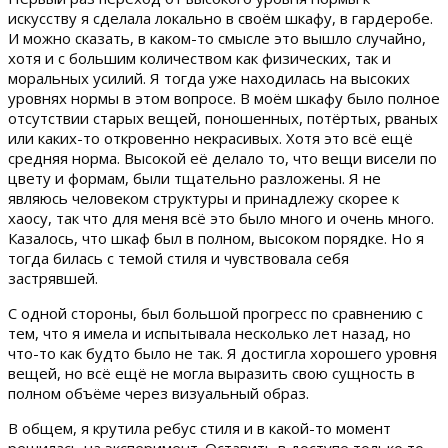
искусству я сделала локально в своём шкафу, в гардеробе.
И можно сказать, в каком-то смысле это вышло случайно,
хотя и с большим количеством как физических, так и
моральных усилий. Я тогда уже находилась на высоких
уровнях нормы в этом вопросе. В моём шкафу было полное
отсутствии старых вещей, поношенных, потёртых, рваных
или каких-то откровенно некрасивых. Хотя это всё ещё
средняя норма. Высокой её делало то, что вещи висели по
цвету и формам, были тщательно разложены. Я не
являюсь человеком структуры и принадлежу скорее к
хаосу, так что для меня всё это было много и очень много.
Казалось, что шкаф был в полном, высоком порядке. Но я
тогда билась с темой стиля и чувствовала себя
застрявшей.
С одной стороны, был большой прогресс по сравнению с
тем, что я имела и испытывала несколько лет назад, но
что-то как будто было не так. Я достигла хорошего уровня
вещей, но всё ещё не могла выразить свою сущность в
полном объёме через визуальный образ.
В общем, я крутила ребус стиля и в какой-то момент
решилась на эксперимент. Оставить в доступе только то,