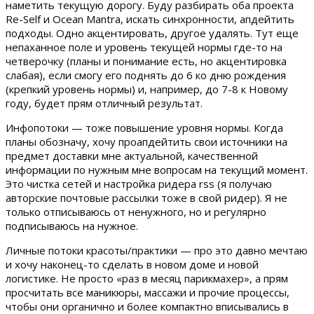
наметить текущую дорогу. Буду разбирать оба проекта
Re-Self и Ocean Mantra, искать синхронности, апдейтить
подходы. Одно акцентировать, другое удалять. Тут еще
непаханное поле и уровень текущей нормы где-то на
четверочку (планы и понимание есть, но акцентировка
слабая), если смогу его поднять до 6 ко дню рождения
(крепкий уровень нормы) и, например, до 7-8 к Новому
году, будет прям отличный результат.
Инфопотоки — тоже повышение уровня нормы. Когда
планы обозначу, хочу проапдейтить свои источники на
предмет доставки мне актуальной, качественной
информации по нужным мне вопросам на текущий момент.
Это чистка сетей и настройка ридера rss (я получаю
авторские почтовые рассылки тоже в свой ридер). Я не
только отписываюсь от ненужного, но и регулярно
подписываюсь на нужное.
Личные потоки красоты/практики — про это давно мечтаю
и хочу наконец-то сделать в новом доме и новой
логистике. Не просто «раз в месяц парикмахер», а прям
просчитать все маникюры, массажи и прочие процессы,
чтобы они органично и более компактно вписывались в