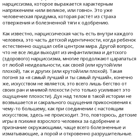
нарциссизма, которое выражается характерным
напряжением «или великое, или говно». Это уже
человеческая придумка, которая растёт из страха
отвержения и болезненной тяги к одобрению.
Как известно, нарциссическая часть есть внутри каждого
человека, это часть детской идентичности, когда ребенок
естественно ощущал себя центром мира. Другой вопрос,
что не все люди выходят из инфантилизма и детского
(здорового) нарциссизма, многие продолжают царапаться
от любой неидеальности, как своей (или крутой/или
плохой), так и других (или крутой/или плохой). Такая
погоня за «я самый лучший и ты самый лучший», конечно
же, искусством не является, это всего лишь бегство от
своих ран и мнимой плохости (что только усиливает это
ощущение плохости). Дух над телом в такой истории не
возвышается и сакрального ощущения прикосновения к
чему-то большему, как при соединении с настоящим
искусством, здесь не происходит. Это, повторюсь, детские
игры в психике взрослого человека за одобрение и
признание окружающими, чаще всего болезненные и
изматывающие, а порой и откровенно разрушительные.