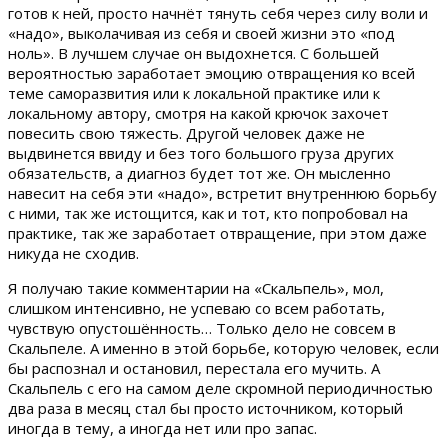
готов к ней, просто начнёт тянуть себя через силу воли и
«надо», выколачивая из себя и своей жизни это «под
ноль». В лучшем случае он выдохнется. С большей
вероятностью заработает эмоцию отвращения ко всей
теме саморазвития или к локальной практике или к
локальному автору, смотря на какой крючок захочет
повесить свою тяжесть. Другой человек даже не
выдвинется ввиду и без того большого груза других
обязательств, а диагноз будет тот же. Он мысленно
навесит на себя эти «надо», встретит внутреннюю борьбу
с ними, так же истощится, как и тот, кто попробовал на
практике, так же заработает отвращение, при этом даже
никуда не сходив.
Я получаю такие комментарии на «Скальпель», мол,
слишком интенсивно, не успеваю со всем работать,
чувствую опустошённость… Только дело не совсем в
Скальпеле. А именно в этой борьбе, которую человек, если
бы распознал и остановил, перестала его мучить. А
Скальпель с его на самом деле скромной периодичностью
два раза в месяц стал бы просто источником, который
иногда в тему, а иногда нет или про запас.