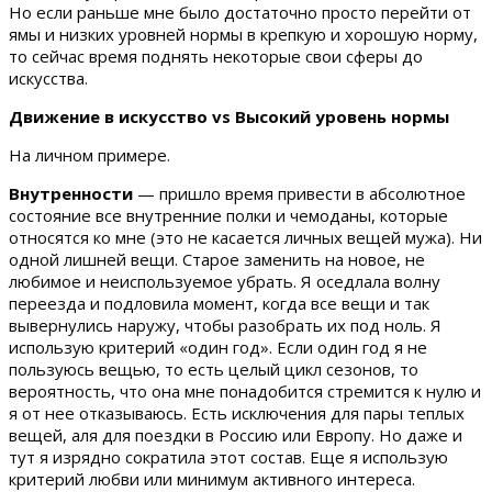
Но если раньше мне было достаточно просто перейти от
ямы и низких уровней нормы в крепкую и хорошую норму,
то сейчас время поднять некоторые свои сферы до
искусства.
Движение в искусство vs
Высокий уровень нормы
На личном примере.
Внутренности
— пришло время привести в абсолютное
состояние все внутренние полки и чемоданы, которые
относятся ко мне (это не касается личных вещей мужа). Ни
одной лишней вещи. Старое заменить на новое, не
любимое и неиспользуемое убрать. Я оседлала волну
переезда и подловила момент, когда все вещи и так
вывернулись наружу, чтобы разобрать их под ноль. Я
использую критерий «один год». Если один год я не
пользуюсь вещью, то есть целый цикл сезонов, то
вероятность, что она мне понадобится стремится к нулю и
я от нее отказываюсь. Есть исключения для пары теплых
вещей, аля для поездки в Россию или Европу. Но даже и
тут я изрядно сократила этот состав. Еще я использую
критерий любви или минимум активного интереса.