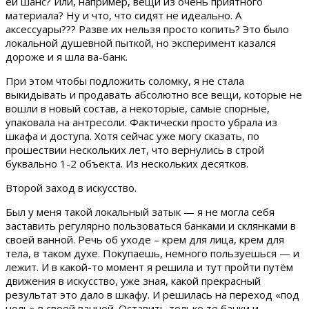
ей шанс? Или, например, вещи из очень приятного
материала? Ну и что, что сидят не идеально. А
аксессуары??? Разве их нельзя просто копить? Это было
локальной душевной пыткой, но эксперимент казался
дороже и я шла ва-банк.
При этом чтобы подложить соломку, я не стала
выкидывать и продавать абсолютно все вещи, которые не
вошли в новый состав, а некоторые, самые спорные,
упаковала на антресоли. Фактически просто убрала из
шкафа и доступа. Хотя сейчас уже могу сказать, по
прошествии нескольких лет, что вернулись в строй
буквально 1-2 объекта. Из нескольких десятков.
Второй заход в искусство.
Был у меня такой локальный затык — я не могла себя
заставить регулярно пользоваться банками и склянками в
своей ванной. Речь об уходе – крем для лица, крем для
тела, в таком духе. Покупаешь, немного пользуешься — и
лежит. И в какой-то момент я решила и тут пройти путём
движения в искусство, уже зная, какой прекрасный
результат это дало в шкафу. И решилась на переход «под
ноль» в своей ванной. Оставить только те банки и