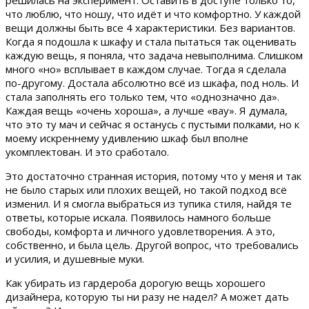
что люблю, что ношу, что идёт и что комфортно. У каждой
вещи должны быть все 4 характеристики. Без вариантов.
Когда я подошла к шкафу и стала пытаться так оценивать
каждую вещь, я поняла, что задача невыполнима. Слишком
много «но» всплывает в каждом случае. Тогда я сделала
по-другому. Достала абсолютно всё из шкафа, под ноль. И
стала заполнять его только тем, что «однозначно да».
Каждая вещь «очень хороша», а лучше «вау». Я думала,
что это ту мач и сейчас я останусь с пустыми полками, но к
моему искреннему удивлению шкаф был вполне
укомплектован. И это сработало.
Это достаточно странная история, потому что у меня и так
не было старых или плохих вещей, но такой подход всё
изменил. И я смогла выбраться из тупика стиля, найдя те
ответы, которые искала. Появилось намного больше
свободы, комфорта и личного удовлетворения. А это,
собственно, и была цель. Другой вопрос, что требовались
и усилия, и душевные муки.
Как убирать из гардероба дорогую вещь хорошего
дизайнера, которую ты ни разу не надел? А может дать