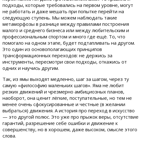
подходы, которые требовались на первом уровне, могут
не работать и даже мешать при попытке перейти на
следующую ступень. Мы можем наблюдать такие
метаморфозы в разнице между правилами построения
малого и среднего бизнеса или между любительским и
профессиональным спортом и много где ещё. То, что
помогало на одном этапе, будет подтапливать на другом.
Это один из основополагающих принципов
трансформационных переходов: не держись за
инструменты, пересмотри свои подходы, откажись от
одних и научись другим.
Так, из ямы выходят медленно, шаг за шагом, через ту
самую «философию маленьких шагов». Яма не любит
резких движений и чрезмерно амбициозных планов,
наоборот, она ценит лёгкие, поступательные, но тем не
менее очень сфокусированные и честные (в желании
выбраться) движения. А история про переход в искусство
— это другой полюс. Это уже про прыжок веры, отсутствие
гарантий, разрешение себе ошибки и движение к
совершенству, но в хорошем, даже высоком, смысле этого
слова.