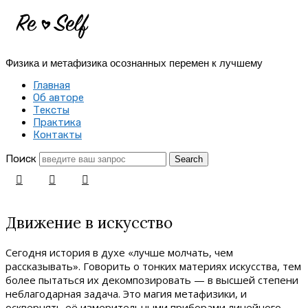
Re-
Self
Физика и метафизика осознанных перемен к лучшему
|
Главная
Создай
Об авторе
Тексты
себя
Практика
Контакты
заново
Поиск
Движение в искусство
Сегодня история в духе «лучше молчать, чем
рассказывать». Говорить о тонких материях искусства, тем
более пытаться их декомпозировать — в высшей степени
неблагодарная задача. Это магия метафизики, и
осквернять её измерительными приборами линейного