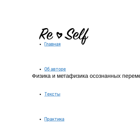
Re-
Главная
Self
Об авторе
Физика и метафизика осознанных перем
|
Тексты
Создай
Практика
себя