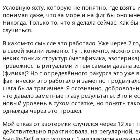
Условную яхту, которую не понятно, где взять и
понимая даже, что за море и на фиг бы оно мне
Никогда. Только то, что я делала сейчас. Как 
случиться.
В каком-то смысле это работало. Уже через 2 го
в своей жизни изменю. Тут, конечно, можно сп
неких тонких структур (метафизика, эзотерика)
тревожность ритуалами и тем самым давала зел
(физика)? Но с определённого ракурса это уже
фактически это работало и заметно продвигало
шага была трагичнее. Я осознанно, добровольно
что давало заметные глазу результаты. Это и 
новый уровень в сухом остатке, но понять так
однажды через это прошёл.
Мой отказ от эзотерики случился через 12 лет
действительно практиковала, на регулярной, е
был Re-Self и его успехи с 1 миллионом уникал