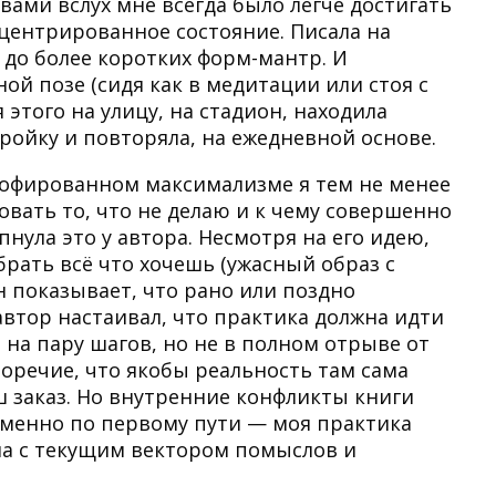
ами вслух мне всегда было легче достигать
центрированное состояние. Писала на
о до более коротких форм-мантр. И
ой позе (сидя как в медитации или стоя с
я этого на улицу, на стадион, находила
ройку и повторяла, на ежедневной основе.
рофированном максимализме я тем не менее
овать то, что не делаю и к чему совершенно
нула это у автора. Несмотря на его идею,
брать всё что хочешь (ужасный образ с
н показывает, что рано или поздно
 автор настаивал, что практика должна идти
 на пару шагов, но не в полном отрыве от
воречие, что якобы реальность там сама
ш заказ. Но внутренние конфликты книги
а именно по первому пути — моя практика
на с текущим вектором помыслов и