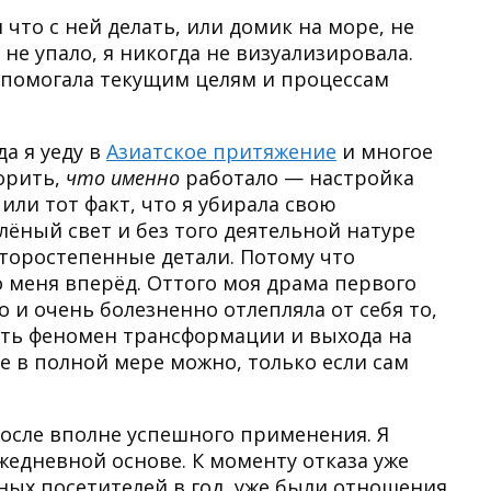
 что с ней делать, или домик на море, не
 не упало, я никогда не визуализировала.
бы помогала текущим целям и процессам
да я уеду в
Азиатское притяжение
и многое
орить,
что именно
работало — настройка
 или тот факт, что я убирала свою
ёный свет и без того деятельной натуре
 второстепенные детали. Потому что
 меня вперёд. Оттого моя драма первого
 и очень болезненно отлепляла от себя то,
есть феномен трансформации и выхода на
ое в полной мере можно, только если сам
 после вполне успешного применения. Я
жедневной основе. К моменту отказа уже
ьных посетителей в год, уже были отношения