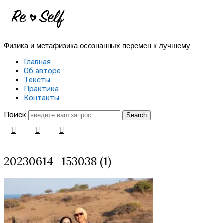
Re-
Self
Физика и метафизика осознанных перемен к лучшему
|
Главная
Создай
Об авторе
Тексты
себя
Практика
Контакты
заново
Поиск
20230614_153038 (1)