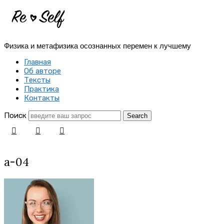
Re-
Self
Физика и метафизика осознанных перемен к лучшему
|
Главная
Создай
Об авторе
Тексты
себя
Практика
Контакты
заново
Поиск
a-04