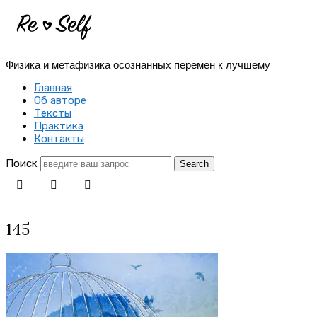
Re-
Self
Физика и метафизика осознанных перемен к лучшему
|
Главная
Создай
Об авторе
Тексты
себя
Практика
Контакты
заново
Поиск
145