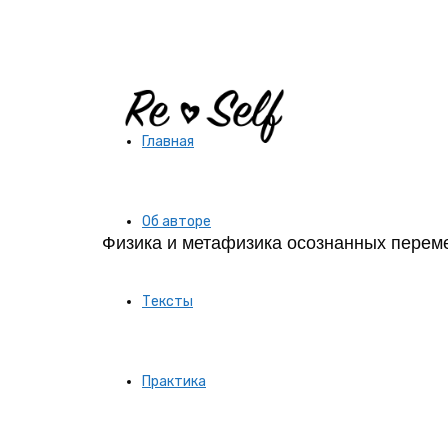
Re-
Главная
Self
Об авторе
Физика и метафизика осознанных перем
|
Тексты
Создай
Практика
себя