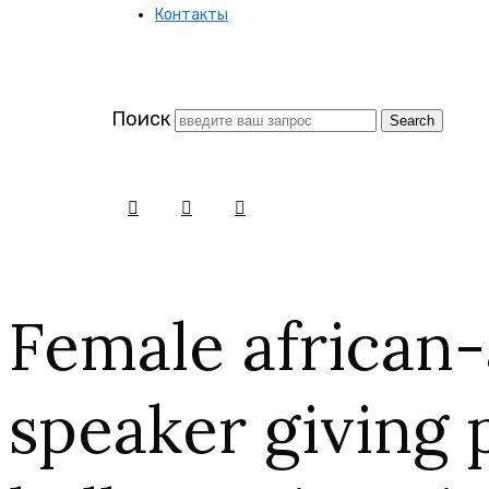
Контакты
заново
Поиск
Female african
speaker giving 