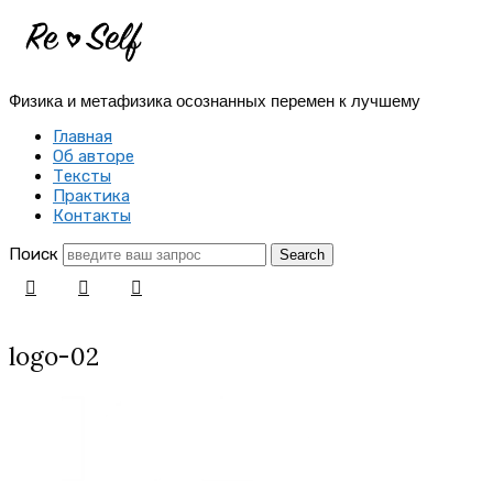
Re-
Self
Физика и метафизика осознанных перемен к лучшему
|
Главная
Создай
Об авторе
Тексты
себя
Практика
Контакты
заново
Поиск
logo-02