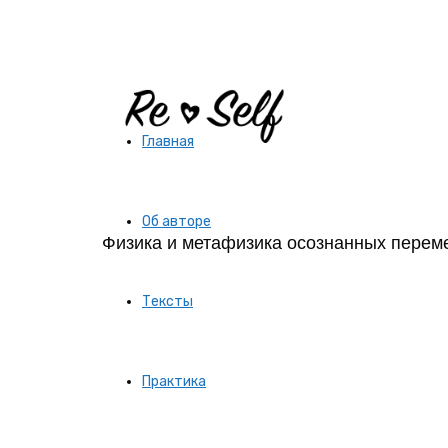
Re-
Главная
Self
Об авторе
Физика и метафизика осознанных перем
|
Тексты
Создай
Практика
себя