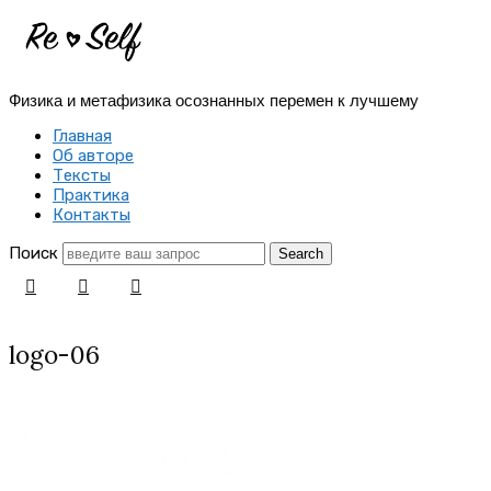
Re-
Self
Физика и метафизика осознанных перемен к лучшему
|
Главная
Создай
Об авторе
Тексты
себя
Практика
Контакты
заново
Поиск
logo-06