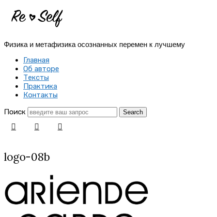
Re-
Self
Физика и метафизика осознанных перемен к лучшему
|
Главная
Создай
Об авторе
Тексты
себя
Практика
Контакты
заново
Поиск
logo-08b