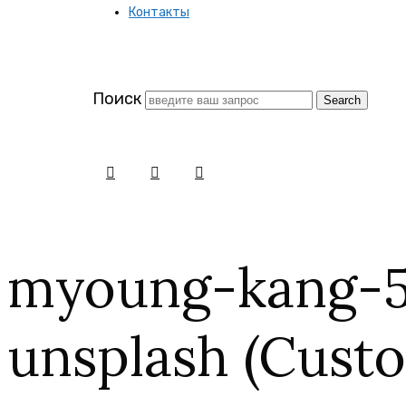
Контакты
заново
Поиск
myoung-kang-
unsplash (Cust