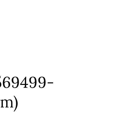
569499-
om)