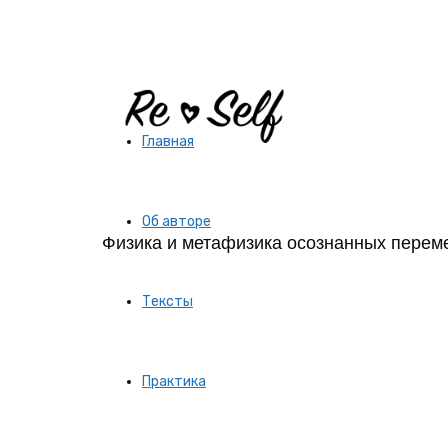
Re-
Главная
Self
Об авторе
Физика и метафизика осознанных перем
|
Тексты
Создай
Практика
себя