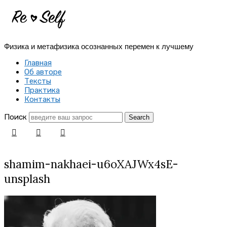
Re-
Self
Физика и метафизика осознанных перемен к лучшему
|
Главная
Создай
Об авторе
Тексты
себя
Практика
Контакты
заново
Поиск
shamim-nakhaei-u6oXAJWx4sE-
unsplash