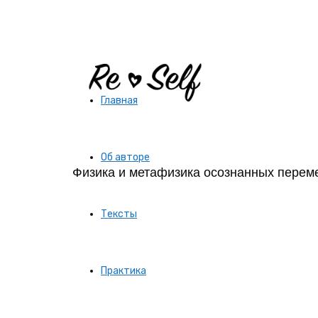
Re-
Главная
Self
Об авторе
Физика и метафизика осознанных перем
|
Тексты
Создай
Практика
себя