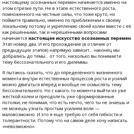
настоящему осознанных перемен начинается именно на
этом отрезке пути. Не в этапе естественного роста,
помноженного на честные силы, что тоже круто, но
поймите правильно, именно по приближении к своему
локальному потолку и укреплению своей колеи вместе с её
как решёнными, так и нерешёнными вопросами
начинается
настоящее искусство осознанных перемен
.
Этап номер два. И его прохождение (в отличие от
предыдущих этапов) напрямую зависит… наконец мы
добрались до темы… от того, насколько вы понимаете
тему бессознательного и его дилеммы.
Я пытаюсь сказать, что до определённого жизненного
момента внутри естественных процессов роста и усилий
можно двигаться вперёд и вообще не осмыслять тему
бессознательного. Но с какого-то момента выйти из уже
жёсткой колеи и преодолеть уже сформированные
потолки, не понимая, что есть нечто, чего ты не знаешь и
не можешь узнать простым усилием воли —
маловозможно. И это я еще требую от себя гибкости и
толерантности. Потому что на самом деле хочу написать
«невозможно».