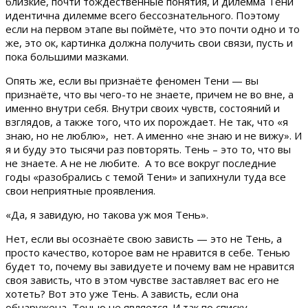
близкие, почти тождественные понятия, и дилемма Тени
идентична дилемме всего бессознательного. Поэтому
если на первом этапе вы поймёте, что это почти одно и то
же, это ок, картинка должна получить свои связи, пусть и
пока большими мазками.
Опять же, если вы признаёте феномен Тени — вы
признаёте, что вы чего-то не знаете, причем не во вне, а
именно внутри себя. Внутри своих чувств, состояний и
взглядов, а также того, что их порождает. Не так, что «я
знаю, но не люблю», нет. А именно «не знаю и не вижу». И
я и буду это тысячи раз повторять. Тень – это то, что вы
не знаете. А не не любите. А то все вокруг последние
годы «разобрались с темой Тени» и запихнули туда все
свои неприятные проявления.
«Да, я завидую, но такова уж моя Тень».
Нет, если вы осознаёте свою зависть — это не Тень, а
просто качество, которое вам не нравится в себе. Тенью
будет то, почему вы завидуете и почему вам не нравится
своя зависть, что в этом чувстве заставляет вас его не
хотеть? Вот это уже Тень. А зависть, если она
обнаружена, Тенью не является. И так по списку.