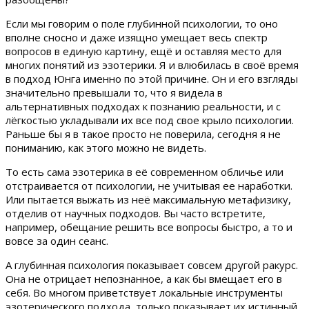
Если мы говорим о поле глубинной психологии, то оно
вполне сносно и даже изящно умещает весь спектр
вопросов в единую картину, ещё и оставляя место для
многих понятий из эзотерики. Я и влюбилась в своё время
в подход Юнга именно по этой причине. Он и его взгляды
значительно превышали то, что я видела в
альтернативных подходах к познанию реальности, и с
лёгкостью укладывали их все под свое крыло психологии.
Раньше бы я в такое просто не поверила, сегодня я не
пониманию, как этого можно не видеть.
То есть сама эзотерика в её современном обличье или
отстраивается от психологии, не учитывая ее наработки.
Или пытается выжать из неё максимальную метафизику,
отделив от научных подходов. Вы часто встретите,
например, обещание решить все вопросы быстро, а то и
вовсе за один сеанс.
А глубинная психология показывает совсем другой ракурс.
Она не отрицает непознанное, а как бы вмещает его в
себя. Во многом приветствует локальные инструменты
эзотерического подхода, только показывает их истинный