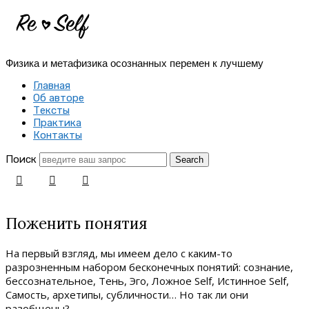
Re-
Self
Физика и метафизика осознанных перемен к лучшему
|
Главная
Создай
Об авторе
Тексты
себя
Практика
Контакты
заново
Поиск
Поженить понятия
На первый взгляд, мы имеем дело с каким-то
разрозненным набором бесконечных понятий: сознание,
бессознательное, Тень, Эго, Ложное Self, Истинное Self,
Самость, архетипы, субличности… Но так ли они
разобщены?