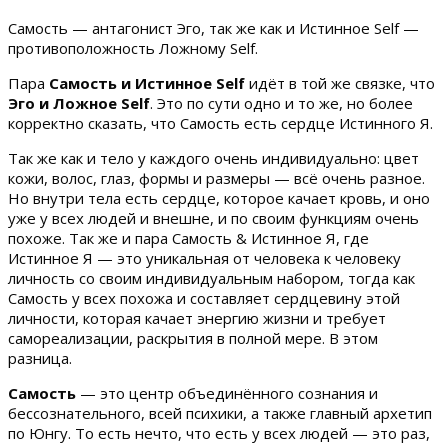
Самость — антагонист Эго, так же как и Истинное Self —
противоположность Ложному Self.
Пара
Самость и Истинное
Self
идёт в той же связке, что
Эго и Ложное
Self
. Это по сути одно и то же, но более
корректно cказать, что Самость есть сердце Истинного Я.
Так же как и тело у каждого очень индивидуально: цвет
кожи, волос, глаз, формы и размеры — всё очень разное.
Но внутри тела есть сердце, которое качает кровь, и оно
уже у всех людей и внешне, и по своим функциям очень
похоже. Так же и пара Самость & Истинное Я, где
Истинное Я — это уникальная от человека к человеку
личность со своим индивидуальным набором, тогда как
Самость у всех похожа и составляет сердцевину этой
личности, которая качает энергию жизни и требует
самореализации, раскрытия в полной мере. В этом
разница.
Самость
— это центр объединённого сознания и
бессознательного, всей психики, а также главный архетип
по Юнгу. То есть нечто, что есть у всех людей — это раз,