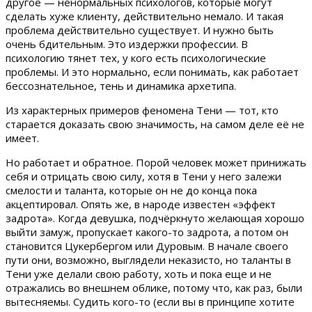
другое — ненормальных психологов, которые могут
сделать хуже клиенту, действительно немало. И такая
проблема действительно существует. И нужно быть
очень бдительным. Это издержки профессии. В
психологию тянет тех, у кого есть психологические
проблемы. И это нормально, если понимать, как работает
бессознательное, тень и динамика архетипа.
Из характерных примеров феномена Тени — тот, кто
старается доказать свою значимость, на самом деле её не
имеет.
Но работает и обратное. Порой человек может принижать
себя и отрицать свою силу, хотя в Тени у него залежи
смелости и таланта, которые он не до конца пока
акцептировал. Опять же, в народе известен «эффект
задрота». Когда девушка, подчёркнуто желающая хорошо
выйти замуж, пропускает какого-то задрота, а потом он
становится Цукербергом или Дуровым. В начале своего
пути они, возможно, выглядели неказисто, но таланты в
Тени уже делали свою работу, хоть и пока еще и не
отражались во внешнем облике, потому что, как раз, были
вытесняемы. Судить кого-то (если вы в принципе хотите