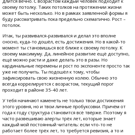
длится вечно. С возрастом каждый человек подходит к
своему потолку. Таких потолков на протяжении жизни
может быть несколько. Но в рамках заявленной формы я
буду рассматривать пока предельно схематично. Рост –
потолок.
Итак, ты развивался-развивался и делал это вполне
сносно, куда-то дошёл, есть достижения. Но в какой-то
момент ты становишься всё ближе к своему потолку. К
своему максимуму. Да, линейное развитие ещё доступно,
ещё можно расти и даже делать это в разы. Но
кардинальные перемены и рост по экспоненте просто так
уже не получить. Ты подошёл к тому, чтобы
зафиксировать свою жизненную колею. Обычно это
всегда коррелируется с возрастом, текущий порог
проходит в районе 35-40 лет.
У тебя начинают каменеть не только твои достижения
этого уровня, но и твои личные пробуксовки. Причём от
года к году структура становится всё твёрже. Поэтому я
часто развешиваю алерты трёх лет, которые знает
каждый мой постоянный читатель: если что-то не
работает более трёх лет, то требуется ревизия, а то и