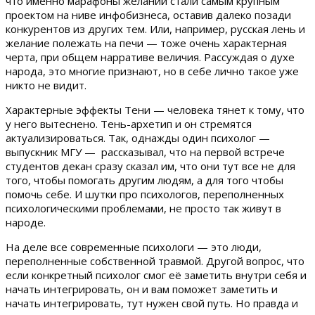
что именно марафоны желаний стали самым крупным
проектом на ниве инфобизнеса, оставив далеко позади
конкурентов из других тем. Или, например, русская лень и
желание полежать на печи — тоже очень характерная
черта, при общем нарративе величия. Рассуждая о духе
народа, это многие признают, но в себе лично такое уже
никто не видит.
Характерные эффекты Тени — человека тянет к тому, что
у него вытеснено. Тень-архетип и он стремятся
актуализироваться. Так, однажды один психолог —
выпускник МГУ — рассказывал, что на первой встрече
студентов декан сразу сказал им, что они тут все не для
того, чтобы помогать другим людям, а для того чтобы
помочь себе. И шутки про психологов, переполненных
психологическими проблемами, не просто так живут в
народе.
На деле все современные психологи — это люди,
переполненные собственной травмой. Другой вопрос, что
если конкретный психолог смог её заметить внутри себя и
начать интегрировать, он и вам поможет заметить и
начать интегрировать, тут нужен свой путь. Но правда и