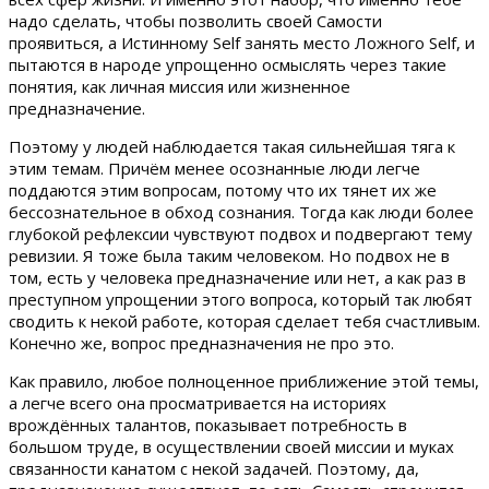
надо сделать, чтобы позволить своей Самости
проявиться, а Истинному Self занять место Ложного Self, и
пытаются в народе упрощенно осмыслять через такие
понятия, как личная миссия или жизненное
предназначение.
Поэтому у людей наблюдается такая сильнейшая тяга к
этим темам. Причём менее осознанные люди легче
поддаются этим вопросам, потому что их тянет их же
бессознательное в обход сознания. Тогда как люди более
глубокой рефлексии чувствуют подвох и подвергают тему
ревизии. Я тоже была таким человеком. Но подвох не в
том, есть у человека предназначение или нет, а как раз в
преступном упрощении этого вопроса, который так любят
сводить к некой работе, которая сделает тебя счастливым.
Конечно же, вопрос предназначения не про это.
Как правило, любое полноценное приближение этой темы,
а легче всего она просматривается на историях
врождённых талантов, показывает потребность в
большом труде, в осуществлении своей миссии и муках
связанности канатом с некой задачей. Поэтому, да,