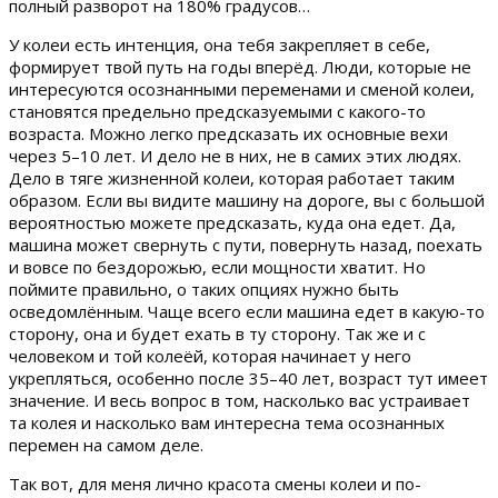
полный разворот на 180% градусов…
У колеи есть интенция, она тебя закрепляет в себе,
формирует твой путь на годы вперёд. Люди, которые не
интересуются осознанными переменами и сменой колеи,
становятся предельно предсказуемыми с какого-то
возраста. Можно легко предсказать их основные вехи
через 5–10 лет. И дело не в них, не в самих этих людях.
Дело в тяге жизненной колеи, которая работает таким
образом. Если вы видите машину на дороге, вы с большой
вероятностью можете предсказать, куда она едет. Да,
машина может свернуть с пути, повернуть назад, поехать
и вовсе по бездорожью, если мощности хватит. Но
поймите правильно, о таких опциях нужно быть
осведомлённым. Чаще всего если машина едет в какую-то
сторону, она и будет ехать в ту сторону. Так же и с
человеком и той колеёй, которая начинает у него
укрепляться, особенно после 35–40 лет, возраст тут имеет
значение. И весь вопрос в том, насколько вас устраивает
та колея и насколько вам интересна тема осознанных
перемен на самом деле.
Так вот, для меня лично красота смены колеи и по-