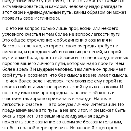
предназначение существует, то есть Самость стремится
актуализироваться, и каждому человеку надо разгадать
этот свой индивидуальный путь, каким образом он может
проявить своё Истинное Я.
Но это не вопрос только лишь профессии или некоего
условного счастья и тем более не вопрос лёгкости пути.
Это общее стремление к объединению сознания и
бессознательного, которое в свою очередь требует и
смелости, и преодолений, и сложных решений, и порой
мук и даже боли, просто всё зависит от непосредственных
порогов вашего личного пути, который надо пройти. Чем
более зрелый и мудрый человек, тем легче он принимает
свой путь и осознаёт, что без смысла всё не имеет смысла.
Но чем более зелен человек, тем сложнее ему порой не
просто найти, а именно принять свой путь и его кочки. И
поэтому иллюзии про «предназначение = лёгкость и
счастье» так хорошо прижились в народе. На деле
лёгкость и счастье — это бонусы личной интеграции. Но
предназначение это путь, а не его итог. И он может быть
очень тернист. Это ваша индивидуальная задача
поженить свое сознание со своим же бессознательным,
чтобы в полной мере проявить Истинное Я с центром