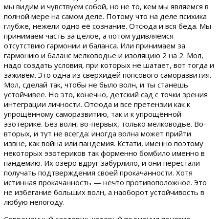
мы видим и чувствуем собой, но не то, кем мы являемся в
полной мере на самом деле. Потому что на деле психика
глубже, нежели одно её сознание. Отсюда и вся беда. Мы
принимаем часть за целое, а потом удивляемся
отсутствию гармонии и баланса. Или принимаем за
гармонию и баланс мелководье и изоляцию 2 на 2. Мол,
надо создать условия, при которых не шатает, вот тогда и
заживём. Это одна из сверхидей попсового саморазвития.
Мол, сделай так, чтобы не было волн, и ты станешь
устойчивее. Но это, конечно, детский сад с точки зрения
интеграции личности. Отсюда и все претензии как к
упрощённому саморазвитию, так и к упрощённой
эзотерике. Без волн, во-первых, только мелководье. Во-
вторых, и тут не всегда: иногда волна может прийти
извне, как война или пандемия. Кстати, именно поэтому
некоторых эзотериков так форменно бомбило именно в
пандемию. Их озеро вдруг забурлило, и они перестали
получать подтверждения своей прокачанности. Хотя
истинная прокачанность — нечто противоположное. Это
не избегание больших волн, а наоборот устойчивость в
любую непогоду.
Современный эзотерик, который подменил понятие