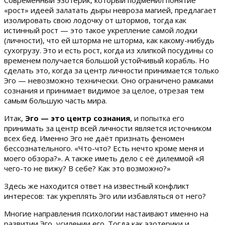
«рост» идеей залатать дыры невроза магией, предлагает
изолировать свою лодочку от штормов, тогда как
истинный рост — это такое укрепление самой лодки
(личности), что ей шторма не шторма, как какому-нибудь
сухогрузу. Это и есть рост, когда из хлипкой посудины со
временем получается большой устойчивый корабль. Но
сделать это, когда за центр личности принимается только
Эго — невозможно технически. Оно ограничено рамками
сознания и принимает видимое за целое, отрезая тем
самым большую часть мира.
Итак,
Эго — это центр сознания
, и попытка его
принимать за центр всей личности является источником
всех бед. Именно Эго не даёт признать феномен
бессознательного. «Что-что? Есть нечто кроме меня и
моего обзора?». А также иметь дело с её дилеммой «Я
чего-то не вижу? В себе? Как это возможно?»
Здесь же находится ответ на известный конфликт
интересов: так укреплять Эго или избавляться от него?
Многие направления психологии настаивают именно на
развитии Эго, усилении его. Тогда как эзотерики и