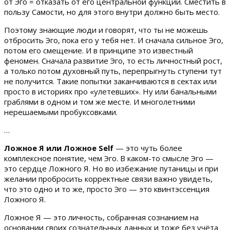
от Эго = отказать от его центральной функции. Сместить в
пользу Самости, но для этого внутри должно быть место.
Поэтому знающие люди и говорят, что ты не можешь
отбросить Эго, пока его у тебя нет. И сначала сильное Эго,
потом его смещение. И в принципе это известный
феномен. Сначала развитие Эго, то есть личностный рост,
а только потом духовный путь, перепрыгнуть ступени тут
не получится. Такие попытки заканчиваются в сектах или
просто в историях про «улетевших». Ну или банальными
граблями в одном и том же месте. И многолетними
нерешаемыми пробуксовками.
…
Ложное Я или Ложное Self
— это чуть более
комплексное понятие, чем Эго. В каком-то смысле Эго —
это сердце Ложного Я. Но во избежание путаницы и при
желании пробросить корректные связи важно увидеть,
что это одно и то же, просто Эго — это квинтэссенция
Ложного Я.
Ложное Я — это личность, собранная сознанием на
основании своих сознательных данных и тоже без учёта