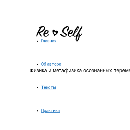
Re-
Главная
Self
Об авторе
Физика и метафизика осознанных перем
|
Тексты
Создай
Практика
себя