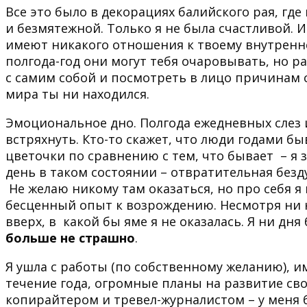
Все это было в декорациях балийского рая, гд
и безмятежной. Только я не была счастливой. 
имеют никакого отношения к твоему внутренн
полгода-год они могут тебя очаровывать, но р
с самим собой и посмотреть в лицо причинам с
мира ты ни находился.
Эмоциональное дно. Полгода ежедневных слез 
встряхнуть. Кто-то скажет, что люди годами б
цветочки по сравнению с тем, что бывает – я з
день в таком состоянии – отвратительная безд
Не желаю никому там оказаться, но про себя я
бесценный опыт к возрождению. Несмотря ни на
вверх, в какой бы яме я не оказалась. Я ни дн
больше не страшно
.
Я ушла с работы (по собственному желанию), и
течение года, огромные планы на развитие св
копирайтером и тревел-журналистом – у меня б