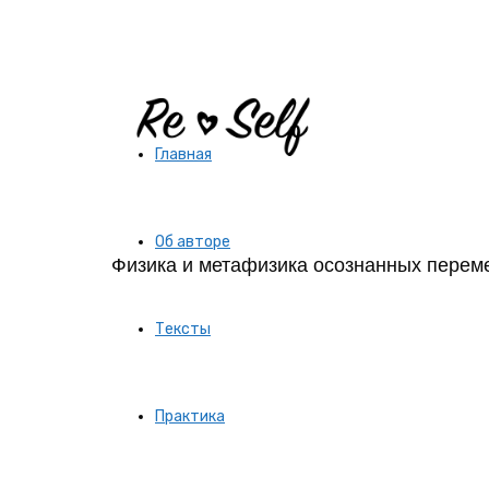
Re-
Главная
Self
Об авторе
Физика и метафизика осознанных перем
|
Тексты
Создай
Практика
себя