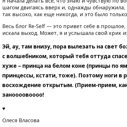
Я начала делать все, что знаю и чувствую по в
шагом двигаясь вверх и, однажды обнаружила, ч
так высоко, как еще никогда, и это было тольк
Весь блог Re-Self — это привет себе в прошлое,
искала выход. Может, я и услышала свой крик и
Эй, ау, там внизу, пора вылезать на свет 
с волшебником, который тебя оттуда спасе
хуже – принца на белом коне (принцы по ям
принцессы, кстати, тоже). Поэтому ноги в 
восхождение открытым. (Прием-прием, как
заноооовоооо!
♥
Олеся Власова