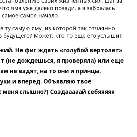
осстановлению своих жизненных сил, шаг за
то яма уже далеко позади, а я забралась
о самое-самое начало.
 в ту самую яму, из которой так отчаянно
з будущего? Может, кто-то еще его услышит.
божий. Не фиг ждать «голубой вертолет»
т (не дождешься, я проверяла) или еще
ам не ездят, на то они и принцы,
руки и вперед. Объявляю твое
 меня слышно?) Создааааай себяяяяя