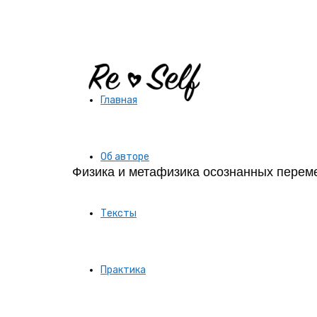
Re-
Главная
Self
Об авторе
Физика и метафизика осознанных перем
|
Тексты
Создай
Практика
себя