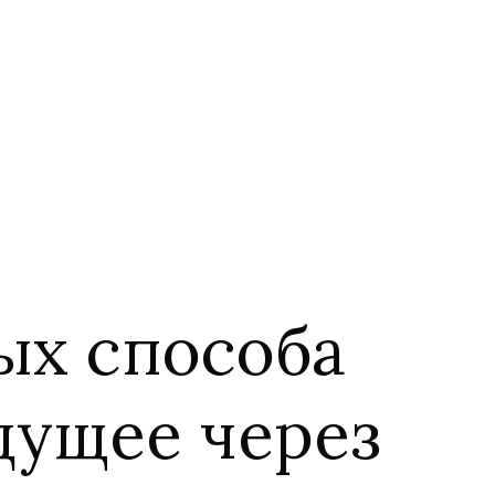
ых способа
дущее через