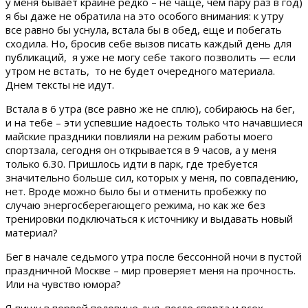
у меня бывает крайне редко – не чаще, чем пару раз в год)
я бы даже не обратила на это особого внимания: к утру
все равно бы уснула, встала бы в обед, еще и побегать
сходила. Но, бросив себе вызов писать каждый день для
публикаций, я уже не могу себе такого позволить — если
утром не встать, то не будет очередного материала.
Днем тексты не идут.
Встала в 6 утра (все равно же не сплю), собираюсь на бег,
и на тебе – эти успевшие надоесть только что начавшиеся
майские праздники повлияли на режим работы моего
спортзала, сегодня он открывается в 9 часов, а у меня
только 6.30. Пришлось идти в парк, где требуется
значительно больше сил, которых у меня, по совпадению,
нет. Вроде можно было бы и отменить пробежку по
случаю энергосберегающе
го режима, но как же без
тренировки подключаться к источнику и выдавать новый
материал?
Бег в начале седьмого утра после бессонной ночи в пустой
праздничной Москве – мир проверяет меня на прочность.
Или на чувство юмора?
Я пишу в первой половине дня, после спорта и всех