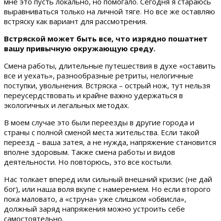
мне это пусть локально, но помогало. Сегодня я стараюсь
выравниваться только на личной тяге. Но все же оставляю
встряску как вариант для рассмотрения.
Встряской может быть все, что изрядно пошатнет
вашу привычную окружающую среду.
Смена работы, длительные путешествия в духе «оставить
все и уехать», разнообразные ретриты, нелогичные
поступки, увольнения. Встряска – острый нож, тут нельзя
переусердствовать и крайне важно удержаться в
экологичных и легальных методах.
В моем случае это были переезды в другие города и
страны с полной сменой места жительства. Если такой
переезд – ваша затея, а не нужда, напряжение становится
вполне здоровым. Также смена работы и видов
деятельности. Но повторюсь, это все костыли.
Нас толкает вперед или сильный внешний кризис (не дай
бог), или наша воля вкупе с намерением. Но если второго
пока маловато, а «струна» уже слишком «обвисла»,
должный заряд напряжения можно устроить себе
самостоятельно.