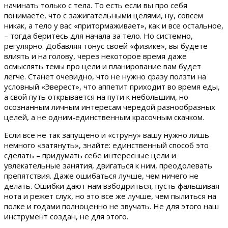
начинать только с тела. То есть если вы про себя
понимаете, что с зажигательными целями, ну, совсем
никак, а тело у вас «притормаживает», как и все остальное,
– тогда беритесь для начала за тело. Но системно,
регулярно. Добавляя тонус своей «физике», вы будете
влиять и на голову, через некоторое время даже
осмыслять темы про цели и планирование вам будет
легче. Станет очевидно, что не нужно сразу ползти на
условный «Эверест», что аппетит приходит во время еды,
а свой путь открывается на пути к небольшим, но
осознанным личным интересам чередой разнообразных
целей, а не одним-единственным красочным скачком.
Если все не так запущено и «струну» вашу нужно лишь
немного «затянуть», знайте: единственный способ это
сделать – придумать себе интересные цели и
увлекательные занятия, двигаться к ним, преодолевать
препятствия. Даже ошибаться лучше, чем ничего не
делать. Ошибки дают нам взбодриться, пусть фальшивая
нота и режет слух, но это все же лучше, чем пылиться на
полке и годами полноценно не звучать. Не для этого наш
инструмент создан, не для этого.