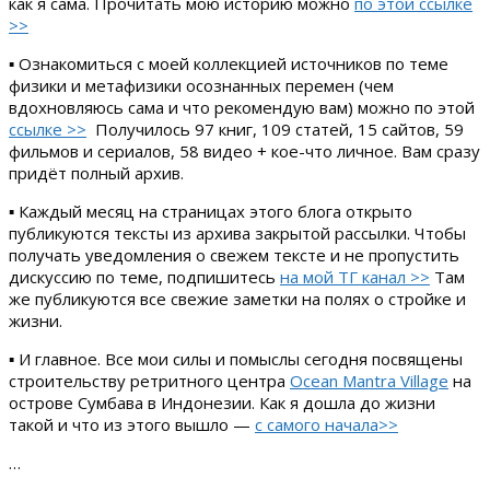
как я сама. Прочитать мою историю можно
по этой ссылке
>>
▪ Ознакомиться с моей коллекцией источников по теме
физики и метафизики осознанных перемен (чем
вдохновляюсь сама и что рекомендую вам) можно по этой
ссылке >>
Получилось 97 книг, 109 статей, 15 сайтов, 59
фильмов и сериалов, 58 видео + кое-что личное. Вам сразу
придёт полный архив.
▪ Каждый месяц на страницах этого блога открыто
публикуются тексты из архива закрытой рассылки. Чтобы
получать уведомления о свежем тексте и не пропустить
дискуссию по теме, подпишитесь
на мой ТГ канал >>
Там
же публикуются все свежие заметки на полях о стройке и
жизни.
▪ И главное. Все мои силы и помыслы сегодня посвящены
строительству ретритного центра
Ocean Mantra Village
на
острове Сумбава в Индонезии. Как я дошла до жизни
такой и что из этого вышло —
с самого начала>>
…