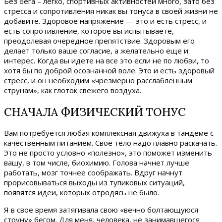
Без бега – легко, спортивных активностей много, зато без
стресса и сопротивления никак вы тонуса в своей жизни не
добавите. Здоровое напряжение — это и есть стресс, и
есть сопротивление, которое вы испытываете,
преодолевая очередное препятствие. Здоровым его
делает только ваше согласие, а желательно еще и
интерес. Когда вы идете на все это если не по любви, то
хотя бы по доброй осознанной воле. Это и есть здоровый
стресс, и он необходим «чрезмерно расслабленным
струнам», как глоток свежего воздуха.
СНАЧАЛА ФИЗИЧЕСКИЙ ТОНУС
Вам потребуется любая комплексная движуха в тандеме с
качественным питанием. Свое тело надо плавно раскачать.
Это не просто условно «полезно», это поможет изменить
вашу, в том числе, биохимию. Голова начнет лучше
работать, мозг точнее соображать. Вдруг начнут
прорисовываться выходы из тупиковых ситуаций,
появятся идеи, которых отродясь не было.
Я в свое время затягивала свою «вечно болтающуюся
струну» бегом. Для меня, человека, не занимавшегося