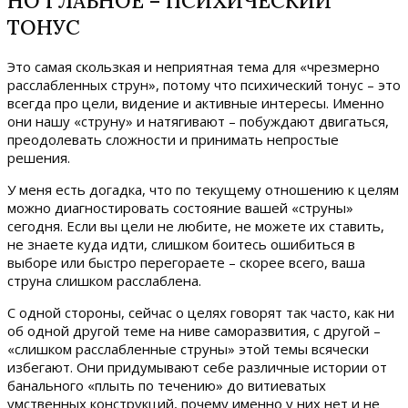
НО ГЛАВНОЕ – ПСИХИЧЕСКИЙ
ТОНУС
Это самая скользкая и неприятная тема для «чрезмерно
расслабленных струн», потому что психический тонус – это
всегда про цели, видение и активные интересы. Именно
они нашу «струну» и натягивают – побуждают двигаться,
преодолевать сложности и принимать непростые
решения.
У меня есть догадка, что по текущему отношению к целям
можно диагностировать состояние вашей «струны»
сегодня. Если вы цели не любите, не можете их ставить,
не знаете куда идти, слишком боитесь ошибиться в
выборе или быстро перегораете – скорее всего, ваша
струна слишком расслаблена.
С одной стороны, сейчас о целях говорят так часто, как ни
об одной другой теме на ниве саморазвития, с другой –
«слишком расслабленные струны» этой темы всячески
избегают. Они придумывают себе различные истории от
банального «плыть по течению» до витиеватых
умственных конструкций, почему именно у них нет и не