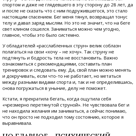
спортом и даже не глядевшего в эту сторону до 28 лет, да
и после не сказать что с ним подружившегося, это стало
настоящим спасением. Бег меня тянул, возвращал тонус
телу и давал заряд мыслям. Но это не значит, что на беге
свет клином сошелся. Заниматься можно чем угодно,
главное, чтобы это было системно.
У обладателей «расслабленных струн» велик соблазн
полагаться на свои «хочу – не хочу». Так струну не
подтянуть и бодрость тела не восстановить. Важно
ознакомиться с рекомендациями, составить план
тренировок и следовать ему. Да, свой план можно менять
и докручивать, если что-то не работает, но метаться
между разными видами спорта и, так и не определившись,
снова погружаться в уныние, делу не поможет.
Кстати, я прекратила бегать, когда ощутила себя
«чрезмерно перетянутой струной». Не чувствовала бег и
не находила желания им заниматься, а сейчас понимаю,
что он просто не подходил тому состоянию, которое я
выравнивала.