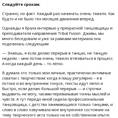
Следуйте срокам.
Странно, но факт. Каждый раз начинать очень тяжело. Как
будто и не было тех месяцев движения вперед.
Однажды я брала интервью у прекрасной танцовщицы и
преподавателя направления Tribal Fusion Дживы, мы
много беседовали и уже за рамками материала она
поделилась следующим:
— Знаешь, я если делаю перерыв в танцах, не танцую
неделю – мне потом очень тяжело втягиваться в процесс.
А когда каждый день – то легко.
Я думала это только мои личные, практически интимные
схватки с творчеством: когда я пишу регулярно – я в
потоке и во внутреннем тонусе, тексты идут легко и
быстро, если делаю большой перерыв — и строчки
выдавить не могу, часами перемалывая тонны мыслей и
чувств. А тут передо мной сидела профессиональная
танцовщица, с детства занимающаяся только танцами, и
слово в слово озвучивала мое внутреннее состояние на
тему творческого акта только на ее собственном опыте.