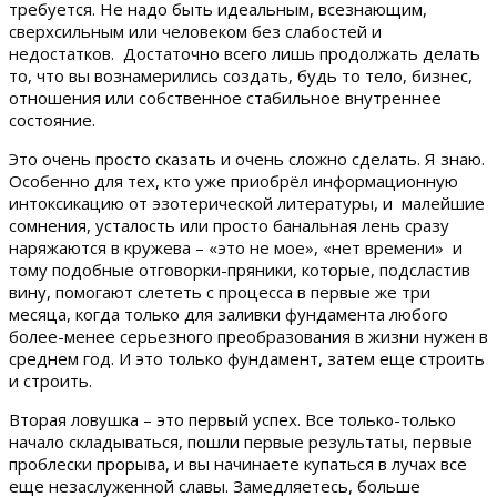
требуется. Не надо быть идеальным, всезнающим,
сверхсильным или человеком без слабостей и
недостатков. Достаточно всего лишь продолжать делать
то, что вы вознамерились создать, будь то тело, бизнес,
отношения или собственное стабильное внутреннее
состояние.
Это очень просто сказать и очень сложно сделать. Я знаю.
Особенно для тех, кто уже приобрёл информационную
интоксикацию от эзотерической литературы, и малейшие
сомнения, усталость или просто банальная лень сразу
наряжаются в кружева – «это не мое», «нет времени» и
тому подобные отговорки-пряники, которые, подсластив
вину, помогают слететь с процесса в первые же три
месяца, когда только для заливки фундамента любого
более-менее серьезного преобразования в жизни нужен в
среднем год. И это только фундамент, затем еще строить
и строить.
Вторая ловушка – это первый успех. Все только-только
начало складываться, пошли первые результаты, первые
проблески прорыва, и вы начинаете купаться в лучах все
еще незаслуженной славы. Замедляетесь, больше