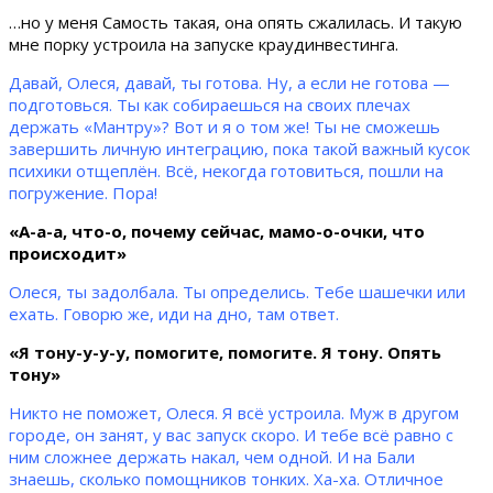
…но у меня Самость такая, она опять сжалилась. И такую
мне порку устроила на запуске краудинвестинга.
Давай, Олеся, давай, ты готова. Ну, а если не готова —
подготовься. Ты как собираешься на своих плечах
держать «Мантру»? Вот и я о том же! Ты не сможешь
завершить личную интеграцию, пока такой важный кусок
психики отщеплён. Всё, некогда готовиться, пошли на
погружение. Пора!
«А-а-а, что-о, почему сейчас, мамо-о-очки, что
происходит»
Олеся, ты задолбала. Ты определись. Тебе шашечки или
ехать. Говорю же, иди на дно, там ответ.
«Я тону-у-у-у, помогите, помогите. Я тону. Опять
тону»
Никто не поможет, Олеся. Я всё устроила. Муж в другом
городе, он занят, у вас запуск скоро. И тебе всё равно с
ним сложнее держать накал, чем одной. И на Бали
знаешь, сколько помощников тонких. Ха-ха. Отличное