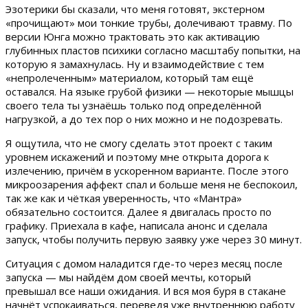
Эзотерики бы сказали, что меня готовят, экстерном
«прочищают» мои тонкие трубы, долечивают травму. По
версии Юнга можно трактовать это как активацию
глубинных пластов психики согласно масштабу попытки, на
которую я замахнулась. Ну и взаимодействие с тем
«непролеченным» материалом, который там ещё
оставался. На языке грубой физики — некоторые мышцы
своего тела ты узнаёшь только под определённой
нагрузкой, а до тех пор о них можно и не подозревать.
Я ощутила, что не смогу сделать этот проект с таким
уровнем искажений и поэтому мне открыта дорога к
излечению, причём в ускоренном варианте. После этого
микроозарения аффект спал и больше меня не беспокоил,
так же как и чёткая уверенность, что «Мантра»
обязательно состоится. Далее я двигалась просто по
графику. Приехала в кафе, написала анонс и сделала
запуск, чтобы получить первую заявку уже через 30 минут.
Ситуация с домом наладится где-то через месяц после
запуска — мы найдём дом своей мечты, который
превышал все наши ожидания. И вся моя буря в стакане
начнёт успокаиваться, переведя уже внутреннюю работу