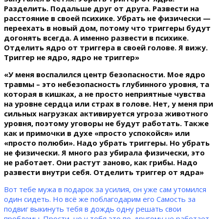
Разделить. Подальше друг от друга. Развести на
расстояние в своей психике. Убрать не физически —
переехать в новый дом, потому что триггеры будут
догонять всегда. А именно развести в психике.
Отделить ядро от триггера в своей голове. Я вижу.
Триггер не ядро, ядро не триггер»
«У меня воспалился центр безопасности. Мое ядро
травмы – это небезопасность глубинного уровня, та
которая в кишках, а не просто неприятные чувства
на уровне сердца или страх в голове. Нет, у меня при
сильных нагрузках активируется угроза животного
уровня, поэтому уговоры не будут работать. Также
как и примочки в духе «просто успокойся» или
«просто полюби». Надо убрать триггеры. Но убрать
не физически. Я много раз убирала физически, это
не работает. Они растут заново, как грибы. Надо
развести внутри себя. Отделить триггер от ядра»
Вот тебе мужа в подарок за усилия, он уже сам утомился
один сидеть. Но всё же поблагодарим его Самость за
подвиг выкинуть тебя в дождь одну решать свои
проблемы. Прости, но у тебя это по-другому не работает,