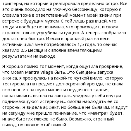
триггеры, на которые я реагировала предельно остро. Всё
это очень походило на глючную бессонницу, которую я
словила тоже в ответственный момент моей жизни при
встрече с будущим мужем. С той лишь разницей, что
тогда я вообще не понимала, что происходит, и своим
страхом только усугубила ситуацию. А теперь сообразила
достаточно быстро. И если в прошлый раз на весь
активный цикл мне потребовалось 1,5 года, то сейчас
хватило 2,5 месяца и с вполне впечатляющими
результатами на выходе.
Я хорошо помню тот момент, когда ощутила прозрение,
что Ocean Mantra Village быть. Это был день запуска
анонса, я проснулась на какой-то жуткой вилле, которую
тестировала на предмет долгосрочной аренды, не спала
всю ночь из-за шума машин и неудачного здания,
пошатываясь, вышла на завтрак, увидела у себя внутри
поднимающуюся истерику и… смогла наблюдать её со
стороны. Я видела аффект, но больше не была им. И вдруг
на секунду мне пришло понимание, что «Мантра» будет,
иначе бы этих глюков не было. Возможно, странный
вывод, но вполне отчётливый.