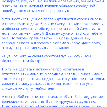
не верила, кхе, кхе… но ты пойми правильно, мы не можем
знать на 100%. Каждый человек обладает свободной
волей, даже я не могу её опровергнуть.
У тебя есть священное право идти против своей Самости
и своего пути. Я даже больше скажу, что как твоя Самость,
я обязана помогать тебе идти против своей Самости, то
есть против меня самой. Да, всем хуже от этого: и тебе, и
мне. Но таковы правила игры. Выбрать должна ты,
свободная воля. А я помогаю любому выбору, даже тому,
что идёт против меня. Слышала такое:
«Путь от Бога — самый короткий путь к Богу». Чем
больнее — тем быстрее.
Но ты не сдалась и вспомнила про испытание в
ответственный момент. Молодцом. Кстати, Самость мужа
тоже его привратника подогнала. Но у них там свои тёрки,
извини, не могу раскрывать их контекст, я и так уже
слишком много тут наболтала.
А мы с тобой ещё не закончили, чтобы тебя в следующие
воплощения отправлять. Вот я и кручусь, выдумываю.
Поэтому я говорю: «Тони сейчас, пока не поздно». Но ты