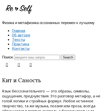
Re-
Self
Физика и метафизика осознанных перемен к лучшему
|
Главная
Создай
Об авторе
Тексты
себя
Практика
Контакты
заново
Поиск
Кит и Самость
Язык бессознательного — это образы, символы,
ощущения, предчувствия. Это разговор метафор, а не
голой логики и стройных формул. Любое истинное
творчество, та же музыка, поэзия или проза, всегда
обращается в первую очередь к бессознательным