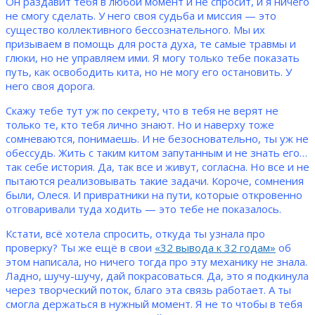
Он раздавит тебя в любой момент и не спросит, и я ничего
не смогу сделать. У него своя судьба и миссия — это
существо коллективного бессознательного. Мы их
призываем в помощь для роста духа, те самые травмы и
глюки, но не управляем ими. Я могу только тебе показать
путь, как освободить кита, но не могу его остановить. У
него своя дорога.
Скажу тебе тут уж по секрету, что в тебя не верят не
только те, кто тебя лично знают. Но и наверху тоже
сомневаются, понимаешь. И не безосновательно, ты уж не
обессудь. Жить с таким китом запутанным и не знать его…
так себе история. Да, так все и живут, согласна. Но все и не
пытаются реализовывать такие задачи. Короче, сомнения
были, Олеся. И привратники на пути, которые откровенно
отговаривали туда ходить — это тебе не показалось.
Кстати, всё хотела спросить, откуда ты узнала про
проверку? Ты же ещё в свои
«32 вывода к 32 годам»
об
этом написала, но ничего тогда про эту механику не знала.
Ладно, шучу-шучу, дай покрасоваться. Да, это я подкинула
через творческий поток, благо эта связь работает. А ты
смогла держаться в нужный момент. Я не то чтобы в тебя