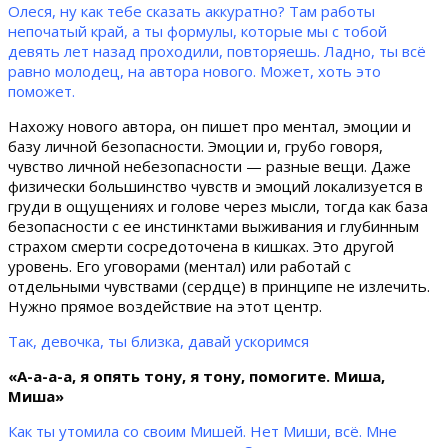
Олеся, ну как тебе сказать аккуратно? Там работы
непочатый край, а ты формулы, которые мы с тобой
девять лет назад проходили, повторяешь. Ладно, ты всё
равно молодец, на автора нового. Может, хоть это
поможет.
Нахожу нового автора, он пишет про ментал, эмоции и
базу личной безопасности. Эмоции и, грубо говоря,
чувство личной небезопасности — разные вещи. Даже
физически большинство чувств и эмоций локализуется в
груди в ощущениях и голове через мысли, тогда как база
безопасности с ее инстинктами выживания и глубинным
страхом смерти сосредоточена в кишках. Это другой
уровень. Его уговорами (ментал) или работай с
отдельными чувствами (сердце) в принципе не излечить.
Нужно прямое воздействие на этот центр.
Так, девочка, ты близка, давай ускоримся
«А-а-а-а, я опять тону, я тону, помогите. Миша,
Миша»
Как ты утомила со своим Мишей. Нет Миши, всё. Мне