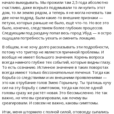
начало выкидывать. Мы прожили там 2,5 года абсолютно
счастливо, даже всерьёз подумывали то ли купить этот
дом, то ли землю рядом, а теперь я не могла ночевать там
две ночи подряд. Были какие-то внешние признаки —
петухи, которых раньше не было, ещё что-то. Но все это
было, конечно, следствием более глубоких процессов.
Следующим под раздачу попал весь город Убуд — я остро
ощущала потребность уехать и сменить локацию.
В общем, я не хочу долго рассказывать эти подробности,
потому что триггер не является причиной проблемы. И
вообще не имеет большого значения. Корень вопроса
всегда намного глубже тех событий, которые видны глазу.
То есть сознанию. Истинное значение в таких поворотах
всегда имеют только
бессознательные течения
. Тогда как
борьба со следствиями и их внешними проявлениями —
это как отрубание голов Змею Горынычу. Ты тратишь кучу
сил на эту борьбу с симптомом, тогда как после одной
головы сразу же растёт новая. Это бессмысленно. Не так
важно,
на что
вы среагировали, как
почему
вы
среагировали. И совсем не важно, каковы симптомы.
Итак, меня штормило с полной силой, отовсюду сыпались