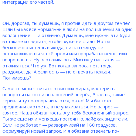
интеграции его частей.
…
Ой, дорогая, ты думаешь, я против идти в другом темпе?
Шли бы как все нормальные люди на полшишечки за одно
воплощение — и отлично. Думаешь, мне нужны эти бури
в стакане и следить, чтобы хуже не стало. Но ты
бесконечно ищешь выхода, ни на секунду не
останавливаешься, всё время или прорабатываешь, или
вопрошаешь. Ну, я откликаюсь. Миссия у нас такая —
откликаться. Что уж. Вот когда запроса нет, тогда
раздолье, да. А если есть — не отвечать нельзя.
Понимаешь?
Самость может витать в высших мирах, мастерить
повороты на сотни воплощений вперёд. Знаешь, какие
сериалы тут разворачиваются, о-о-о! Мы бы тоже
предпочли смотреть, а не упахиваться. Но запрос —
святое. Наша обязанность. А у тебя бесконечный запрос.
Ты же ещё их и меняешь постоянно, лайфхак видите ли.
Если не работает — разворачивай на 180 градусов,
формулируй новый запрос. И я обязана отвечать по-