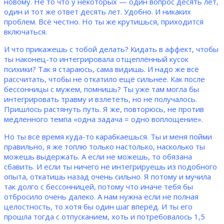
новому. Не то что у некоторых — один вопрос десять лет,
один и тот же ответ десять лет. Удобно. И никаких
проблем. Всё честно. Но ты же крутишься, приходится
включаться.
И что прикажешь с тобой делать? Кидать в аффект, чтобы
ты наконец-то интегрировала отщеплённый кусок
психики? Так я стараюсь, сама видишь. И надо же всё
рассчитать, чтобы не откатило ещё сильнее. Как после
бессонницы с мужем, помнишь? Ты уже там могла бы
интегрировать травму и взлететь, но не получалось.
Пришлось растянуть путь. Я же, повторюсь, не против
медленного темпа «одна задача = одно воплощение».
Но ты всё время куда-то карабкаешься. Ты и меня пойми
правильно, я же топлю только настолько, насколько ты
можешь выдержать. А если не можешь, то обязана
сбавить. И если ты ничего не интегрируешь из подобного
опыта, откатишь назад очень сильно. Я потому и мучила
так долго с бессонницей, потому что иначе тебя бы
отбросило очень далеко. А нам нужна если не полная
целостность, то хотя бы один шаг вперёд. И ты его
прошла тогда с отпусканием, хоть и потребовалось 1,5