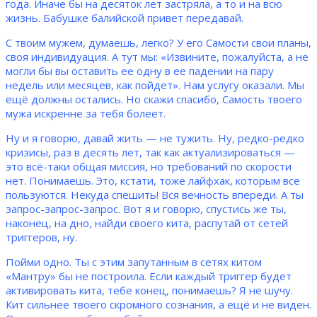
года. Иначе бы на десяток лет застряла, а то и на всю
жизнь. Бабушке балийской привет передавай.
С твоим мужем, думаешь, легко? У его Самости свои планы,
своя индивидуация. А тут мы: «Извините, пожалуйста, а не
могли бы вы оставить ее одну в ее падении на пару
недель или месяцев, как пойдет». Нам услугу оказали. Мы
ещё должны остались. Но скажи спасибо, Самость твоего
мужа искренне за тебя болеет.
Ну и я говорю, давай жить — не тужить. Ну, редко-редко
кризисы, раз в десять лет, так как актуализироваться —
это всё-таки общая миссия, но требований по скорости
нет. Понимаешь. Это, кстати, тоже лайфхак, которым все
пользуются. Некуда спешить! Вся вечность впереди. А ты
запрос-запрос-запрос. Вот я и говорю, спустись же ты,
наконец, на дно, найди своего кита, распутай от сетей
триггеров, ну.
Пойми одно. Ты с этим запутанным в сетях китом
«Мантру» бы не построила. Если каждый триггер будет
активировать кита, тебе конец, понимаешь? Я не шучу.
Кит сильнее твоего скромного сознания, а ещё и не виден.