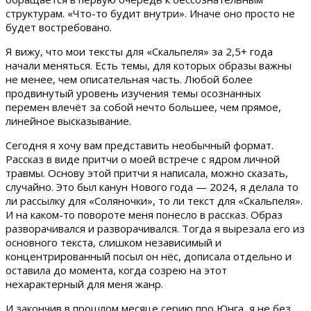
структурам. «Что-то будит внутри». Иначе оно просто не
будет востребовано.
Я вижу, что мои тексты для «Скальпеля» за 2,5+ года
начали меняться. Есть темы, для которых образы важны
не менее, чем описательная часть. Любой более
продвинутый уровень изучения темы осознанных
перемен влечёт за собой нечто большее, чем прямое,
линейное высказывание.
Сегодня я хочу вам представить необычный формат.
Рассказ в виде притчи о моей встрече с ядром личной
травмы. Основу этой притчи я написала, можно сказать,
случайно. Это был канун Нового года — 2024, я делала то
ли рассылку для «Соляночки», то ли текст для «Скальпеля».
И на каком-то повороте меня понесло в рассказ. Образ
разворачивался и разворачивался. Тогда я вырезала его из
основного текста, слишком независимый и
концентрированный посыл он нёс, дописала отдельно и
оставила до момента, когда созрею на этот
нехарактерный для меня жанр.
И закончив в прошлом месяце серию про Юнга, я не без