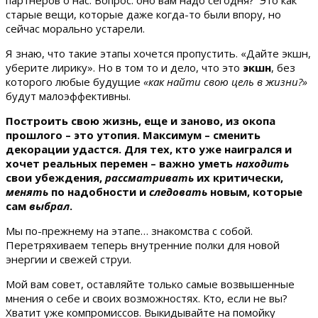
партнеров о нас. Вопрос: оно вам надо сегодня? Это как
старые вещи, которые даже когда-то были впору, но
сейчас морально устарели.
Я знаю, что такие этапы хочется пропустить. «Дайте экшн,
уберите лирику». Но в том то и дело, что это
экшн
, без
которого любые будущие
«как найти свою цель в жизни?»
будут малоэффективны.
Построить свою жизнь, еще и заново, из окопа
прошлого – это утопия. Максимум – сменить
декорации удастся. Для тех, кто уже наигрался и
хочет реальных перемен – важно уметь
находить
свои убеждения,
рассматривать
их критически,
менять
по надобности и
следовать
новым, которые
сам
выбрал
.
Мы по-прежнему на этапе… знакомства с собой.
Перетряхиваем теперь внутренние полки для новой
энергии и свежей струи.
Мой вам совет, оставляйте только самые возвышенные
мнения о себе и своих возможностях. Кто, если не вы?
Хватит уже компромиссов. Выкидывайте на помойку