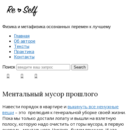
Re-
Self
Физика и метафизика осознанных перемен к лучшему
|
Главная
Создай
Об авторе
Тексты
себя
Практика
Контакты
заново
Поиск
Ментальный мусор прошлого
Навести порядок в квартире и
выкинуть все ненужные
вещи
– это прелюдия к генеральной уборке своей жизни.
Пока мы только достали лопату и вышли на взлетную
полосу, которую надо очистить от горы мусора, в первую
очередь, ментального. Чистить будем вручную. И это,