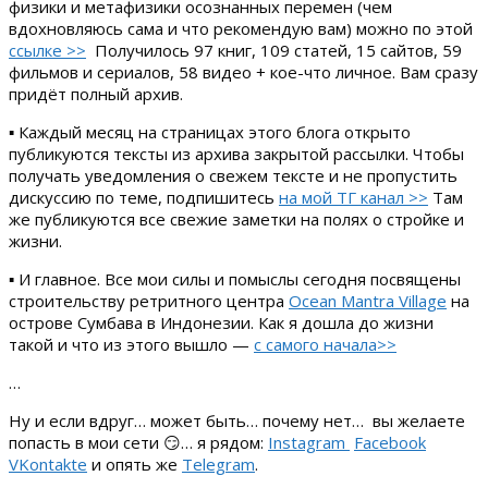
физики и метафизики осознанных перемен (чем
вдохновляюсь сама и что рекомендую вам) можно по этой
ссылке >>
Получилось 97 книг, 109 статей, 15 сайтов, 59
фильмов и сериалов, 58 видео + кое-что личное. Вам сразу
придёт полный архив.
▪ Каждый месяц на страницах этого блога открыто
публикуются тексты из архива закрытой рассылки. Чтобы
получать уведомления о свежем тексте и не пропустить
дискуссию по теме, подпишитесь
на мой ТГ канал >>
Там
же публикуются все свежие заметки на полях о стройке и
жизни.
▪ И главное. Все мои силы и помыслы сегодня посвящены
строительству ретритного центра
Ocean Mantra Village
на
острове Сумбава в Индонезии. Как я дошла до жизни
такой и что из этого вышло —
с самого начала>>
…
Ну и если вдруг… может быть… почему нет… вы желаете
попасть в мои сети 😏… я рядом:
Instagram
Facebook
VKontakte
и опять же
Telegram
.