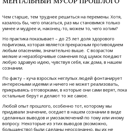
МЕНТАЛЬНЫЙ МУСОР ПРОШЛОГО
Чем старше, тем труднее решиться на перемены. Хотя,
казалось бы, чего опасаться, раз мы становимся только
умнее и мудрее и, наконец-то, можем то, чего хотим?
Но практика показывает – до 25 лет доля здорового
пофигизма, которая является прекрасным противоядием
любым опасениям, значительно выше. С возрастом
мелкие и неразборчивые сомнения под шумок поедают
любую здравую идею, чувствуя себя, как дома, в нашем
сознании.
По факту – куча взрослых неглупых людей фонтанирует
интересными идеями и ничего не может реализовать,
прикрываясь отговорками, в которые они сами верят, пока
остальные берут и делают то же самое.
Любой опыт прошлого, особенно тот, которому мы
придавали значение, оседает в нашем сознании в виде
сделанных выводов и умозаключений по тому или иному
вопросу. Некоторые из этих выводов (возможно,
большинство) были сделаны неосознанно, вы их не