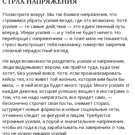
СТРАХ НАПРЯЖЕНИЯ
Посмотрите вокруг. Мы так боимся напряжения, что
стремимся убрать усилия везде, где это возможно. Хотя
усилия — те самые действия — это единственный путь
вперед. Убери усилия — и у тебя не будет ничего. Но
переборщи с напряжением — и тоже мало не покажется,
стресс выпотрошит тебя наизнанку, намертво закрепив
сложный нерадостный взгляд.
Не видя возможности разделить усилие и напряжение,
люди выдумывают версии, как прийти туда, куда они
хотят, без усилий вовсе. Хотя, если проанализировать
кейсы тех, кто живет той жизнью, которая вам была бы
мила, — в ней всегда будет много труда. Много усилия. И
каждая девочка, которая успешно вещает в инстаграме о
том, что не надо напрягаться, все придет само, —
бесконечно строчит свои посты, снимает сториз,
штурмует новые форматы и новые социальные сети,
отчаянно следит за фигурой и лицом. Требуются
огромные усилия, а порой и значительное напряжение,
чтобы из года в год зарабатывать на заверениях о том,
что не нужно никаких усилий.