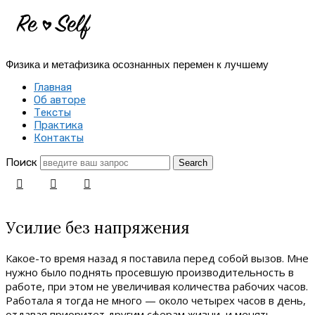
Re-
Self
Физика и метафизика осознанных перемен к лучшему
|
Главная
Создай
Об авторе
Тексты
себя
Практика
Контакты
заново
Поиск
Усилие без напряжения
Какое-то время назад я поставила перед собой вызов. Мне
нужно было поднять просевшую производительность в
работе, при этом не увеличивая количества рабочих часов.
Работала я тогда не много — около четырех часов в день,
отдавая приоритет другим сферам жизни, и менять