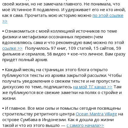
своей жизни, но не замечала главного. Не понимала, что
моё Истинное Я подавлено. И удерживает его не кто иной,
как я сама. Прочитать мою историю можно
по этой ссылке
>>
▪ Ознакомиться с моей коллекцией источников по теме
физики и метафизики осознанных перемен (чем
вдохновляюсь сама и что рекомендую вам) можно по этой
ссылке >>
Получилось 97 книг, 109 статей, 15 сайтов, 59
фильмов и сериалов, 58 видео + кое-что личное. Вам сразу
придёт полный архив.
▪ Каждый месяц на страницах этого блога открыто
публикуются тексты из архива закрытой рассылки. Чтобы
получать уведомления о свежем тексте и не пропустить
дискуссию по теме, подпишитесь
на мой ТГ канал >>
Там
же публикуются все свежие заметки на полях о стройке и
жизни.
▪ И главное. Все мои силы и помыслы сегодня посвящены
строительству ретритного центра
Ocean Mantra Village
на
острове Сумбава в Индонезии. Как я дошла до жизни
такой и что из этого вышло —
с самого начала>>