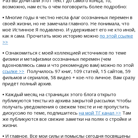
Раз вы дочитали этот текст до самого конца, то,
возможно, нам есть о чём поговорить более подробно:
▪ Многие годы я честно несла флаг осознанных перемен в
своей жизни, но не замечала главного. Не понимала, что
моё Истинное Я подавлено. И удерживает его не кто иной,
как я сама. Прочитать мою историю можно
по этой ссылке
>>
▪ Ознакомиться с моей коллекцией источников по теме
физики и метафизики осознанных перемен (чем
вдохновляюсь сама и что рекомендую вам) можно по этой
ссылке >>
Получилось 97 книг, 109 статей, 15 сайтов, 59
фильмов и сериалов, 58 видео + кое-что личное. Вам сразу
придёт полный архив.
▪ Каждый месяц на страницах этого блога открыто
публикуются тексты из архива закрытой рассылки. Чтобы
получать уведомления о свежем тексте и не пропустить
дискуссию по теме, подпишитесь
на мой ТГ канал >>
Там
же публикуются все свежие заметки на полях о стройке и
жизни.
▪ И главное. Все мои силы и помыслы сегодня посвящены