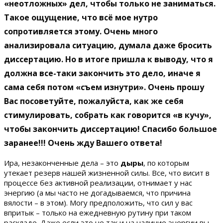
«неотложных» дел, чтобы только не заниматься.
Такое ощущение, что всё мое нутро
сопротивляется этому. Очень много
анализировала ситуацию, думала даже бросить
диссертацию. Но в итоге пришла к выводу, что я
должна все-таки закончить это дело, иначе я
сама себя потом «съем изнутри». Очень прошу
Вас посоветуйте, пожалуйста, как же себя
стимулировать, собрать как говорится «в кучу»,
чтобы закончить диссертацию! Спасибо большое
заранее!!! Очень жду Вашего ответа!
Ира, незаконченные дела – это
дыры
, по которым
утекает резерв нашей жизненной силы. Все, что висит в
процессе без активной реализации, отнимает у нас
энергию (а мы часто не догадываемся, что причина
вялости – в этом). Могу предположить, что сил у вас
впритык – только на ежедневную рутину при таком
раскладе. Даже если это не так и на наличие энергии вы