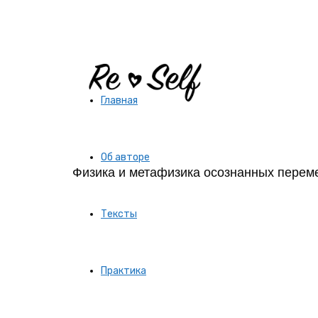
Re-
Главная
Self
Об авторе
Физика и метафизика осознанных перем
|
Тексты
Создай
Практика
себя