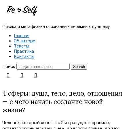
Re-
Self
Физика и метафизика осознанных перемен к лучшему
|
Главная
Создай
Об авторе
Тексты
себя
Практика
Контакты
заново
Поиск
4 сферы: душа, тело, дело, отношения
— с чего начать создание новой
жизни?
Человек, который хочет «всё и сразу», как правило,
остаётся хронически ни с чем. Во всяком случае, до тех