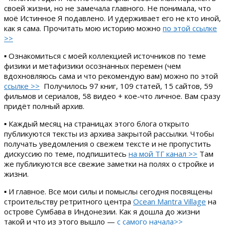
своей жизни, но не замечала главного. Не понимала, что
моё Истинное Я подавлено. И удерживает его не кто иной,
как я сама. Прочитать мою историю можно
по этой ссылке
>>
▪ Ознакомиться с моей коллекцией источников по теме
физики и метафизики осознанных перемен (чем
вдохновляюсь сама и что рекомендую вам) можно по этой
ссылке >>
Получилось 97 книг, 109 статей, 15 сайтов, 59
фильмов и сериалов, 58 видео + кое-что личное. Вам сразу
придёт полный архив.
▪ Каждый месяц на страницах этого блога открыто
публикуются тексты из архива закрытой рассылки. Чтобы
получать уведомления о свежем тексте и не пропустить
дискуссию по теме, подпишитесь
на мой ТГ канал >>
Там
же публикуются все свежие заметки на полях о стройке и
жизни.
▪ И главное. Все мои силы и помыслы сегодня посвящены
строительству ретритного центра
Ocean Mantra Village
на
острове Сумбава в Индонезии. Как я дошла до жизни
такой и что из этого вышло —
с самого начала>>