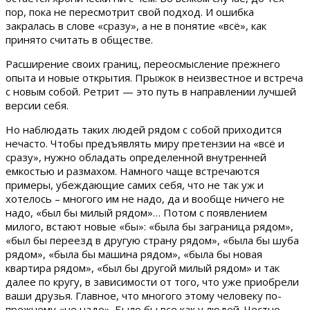
пор, пока не пересмотрит свой подход. И ошибка
закралась в слове «сразу», а не в понятие «всё», как
принято считать в обществе.
Расширение своих границ, переосмысление прежнего
опыта и новые открытия. Прыжок в неизвестное и встреча
с новым собой. Ретрит — это путь в направлении лучшей
версии себя.
Но наблюдать таких людей рядом с собой приходится
нечасто. Чтобы предъявлять миру претензии на «всё и
сразу», нужно обладать определенной внутренней
емкостью и размахом. Намного чаще встречаются
примеры, убеждающие самих себя, что не так уж и
хотелось – многого им не надо, да и вообще ничего не
надо, «был бы милый рядом»… Потом с появлением
милого, встают новые «бы»: «была бы заграница рядом»,
«был бы переезд в другую страну рядом», «была бы шуба
рядом», «была бы машина рядом», «была бы новая
квартира рядом», «был бы другой милый рядом» и так
далее по кругу, в зависимости от того, что уже приобрели
ваши друзья. Главное, что многого этому человеку по-
прежнему «не надо». Было бы все как у людей. Честно