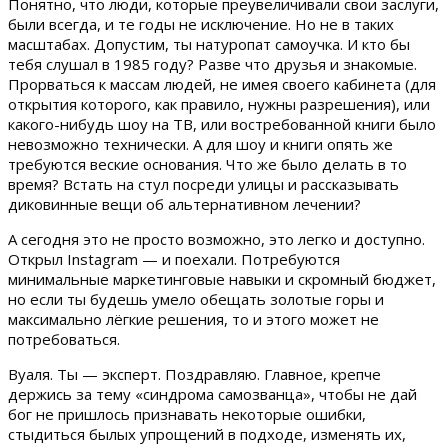
Понятно, что люди, которые преувеличивали свои заслуги,
были всегда, и те годы не исключение. Но не в таких
масштабах. Допустим, ты натуропат самоучка. И кто бы
тебя слушал в 1985 году? Разве что друзья и знакомые.
Прорваться к массам людей, не имея своего кабинета (для
открытия которого, как правило, нужны разрешения), или
какого-нибудь шоу на ТВ, или востребованной книги было
невозможно технически. А для шоу и книги опять же
требуются веские основания. Что же было делать в то
время? Встать на стул посреди улицы и рассказывать
диковинные вещи об альтернативном лечении?
А сегодня это не просто возможно, это легко и доступно.
Открыл Instagram — и поехали. Потребуются
минимальные маркетинговые навыки и скромный бюджет,
но если ты будешь умело обещать золотые горы и
максимально лёгкие решения, то и этого может не
потребоваться.
Вуаля. Ты — эксперт. Поздравляю. Главное, крепче
держись за тему «синдрома самозванца», чтобы не дай
бог не пришлось признавать некоторые ошибки,
стыдиться былых упрощений в подходе, изменять их,