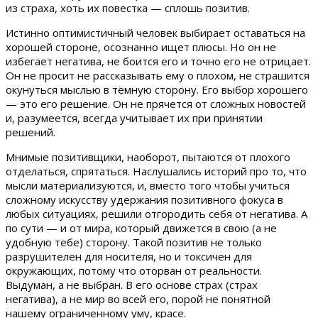
из страха, хоть их повестка — сплошь позитив.
Истинно оптимистичный человек выбирает оставаться на
хорошей стороне, осознанно ищет плюсы. Но он не
избегает негатива, не боится его и точно его не отрицает.
Он не просит не рассказывать ему о плохом, не страшится
окунуться мыслью в тёмную сторону. Его выбор хорошего
— это его решение. Он не прячется от сложных новостей
и, разумеется, всегда учитывает их при принятии
решений.
Мнимые позитивщики, наоборот, пытаются от плохого
отделаться, спрятаться. Наслушались историй про то, что
мысли материализуются, и, вместо того чтобы учиться
сложному искусству удержания позитивного фокуса в
любых ситуациях, решили отгородить себя от негатива. А
по сути — и от мира, который движется в свою (а не
удобную тебе) сторону. Такой позитив не только
разрушителен для носителя, но и токсичен для
окружающих, потому что оторван от реальности.
Выдуман, а не выбран. В его основе страх (страх
негатива), а не мир во всей его, порой не понятной
нашему ограниченному уму, красе.