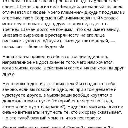
то поехала в качестве антрополога в одно африканское
племя. Шаман спросил ее: «Чем цивилизованный человек
отличается от людей моего племени?» Джудит подумала и
ответила так: » Современный цивилизованный человек
может чувствовать одно, думать другое, а делать
третье» Шаман долго не понимал, что она имеет ввиду.
Внезапно выражение растерянности на его лице
сменилось ужасом: «Джудит, никогда так не делай, —
сказал он — болеть будешь!»
Наша задача привести себя в состояние единства,
направленное на достижение того, чего нам хочется,
когда мысли, слова, действия и состояния синхронны друг
другу.
Невозможно достигать своих целей и создавать себя
заново, если вы говорите одно, но при этом делаете и
чувствуете другое, а мысли ваши вообще крутятся о
долгожданном отпуске (который еще через полгода,
зачем о нем думать заранее?). Надеюсь, мои аналогии не
сильно витиеваты и тут есть те, кто их сразу схватывает.
Но это такой важный момент, что я повторюсь:
без приведения мыслей, слов, действий и состояний к